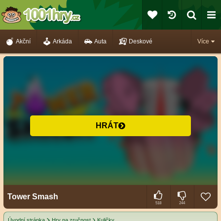
Akční
Arkáda
Auta
Deskové
Více
HRÁT
Tower Smash
518
244
Úvodní stránka
Hry na zručnost
Kuličky