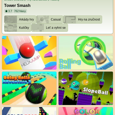
Tower Smash
3.7
762
hlasy
Arkády hry
Casual
Hry na zručnost
Kuličky
Leť a vyhni se