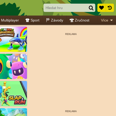
Multiplayer
Sport
Závody
Zručnost
Více