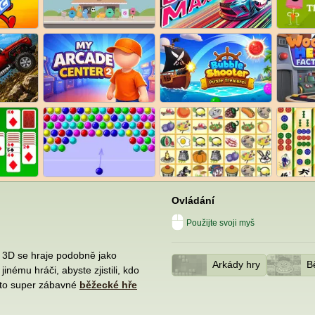
Ovládání
Použijte svoji myš
 3D se hraje podobně jako
Arkády hry
B
inému hráči, abyste zjistili, kdo
této super zábavné
běžecké hře