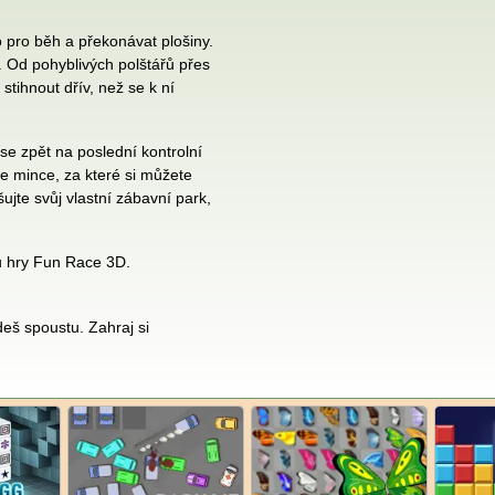
 pro běh a překonávat plošiny.
. Od pohyblivých polštářů přes
 stihnout dřív, než se k ní
 se zpět na poslední kontrolní
te mince, za které si můžete
jte svůj vlastní zábavní park,
nu hry Fun Race 3D.
eš spoustu. Zahraj si