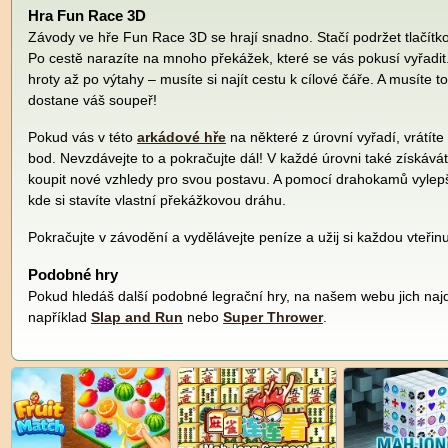
Hra Fun Race 3D
Závody ve hře Fun Race 3D se hrají snadno. Stačí podržet tlačítko
Po cestě narazíte na mnoho překážek, které se vás pokusí vyřadit
hroty až po výtahy – musíte si najít cestu k cílové čáře. A musíte to
dostane váš soupeř!
Pokud vás v této
arkádové hře
na některé z úrovní vyřadí, vrátíte
bod. Nevzdávejte to a pokračujte dál! V každé úrovni také získává
koupit nové vzhledy pro svou postavu. A pomocí drahokamů vylepšu
kde si stavíte vlastní překážkovou dráhu.
Pokračujte v závodění a vydělávejte peníze a užij si každou vteři
Podobné hry
Pokud hledáš další podobné legrační hry, na našem webu jich najd
například
Slap and Run
nebo
Super Thrower
.