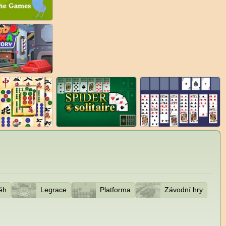
ěh
Legrace
Platforma
Závodní hry