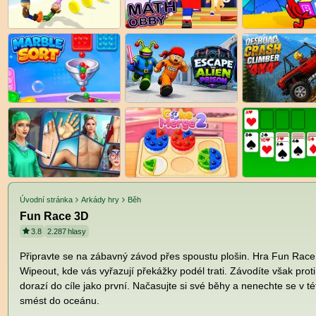
Úvodní stránka
Arkády hry
Běh
Fun Race 3D
3.8
2.287
hlasy
Připravte se na zábavný závod přes spoustu plošin. Hra Fun Race
Wipeout, kde vás vyřazují překážky podél trati. Závodíte však proti j
dorazí do cíle jako první. Načasujte si své běhy a nenechte se v 
smést do oceánu.