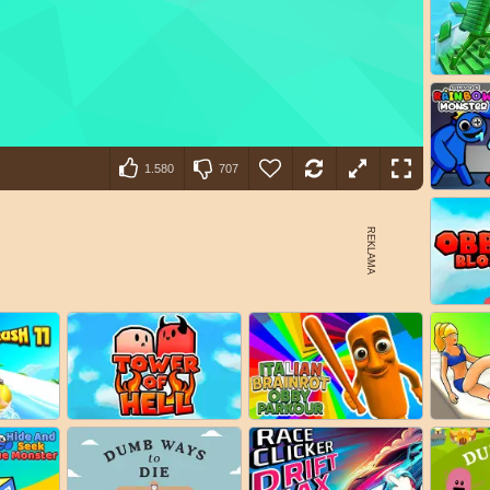
1.580
707