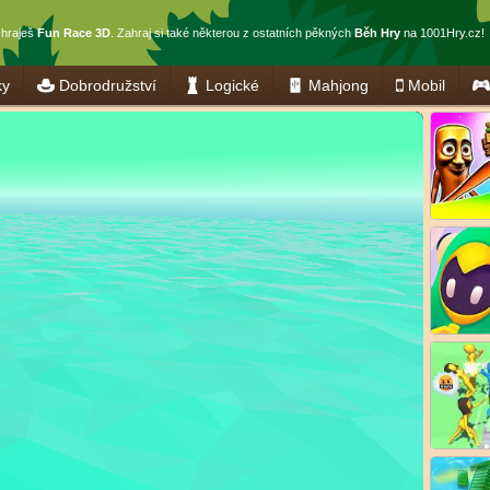
 hraješ
Fun Race 3D
. Zahraj si také některou z ostatních pěkných
Běh Hry
na 1001Hry.cz!
ky
Dobrodružství
Logické
Mahjong
Mobil