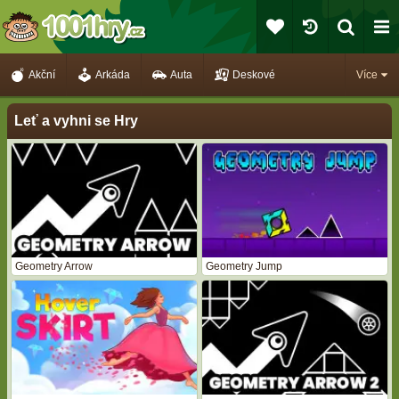
Akční
Arkáda
Auta
Deskové
Více
Leť a vyhni se Hry
Geometry Arrow
Geometry Jump