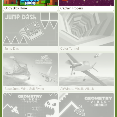
Obby Blox Hook
Captain Rogers
Jump Dash
Color Tunnel
Base Jump Wing Suit Flying
AirWings: Missile Attack