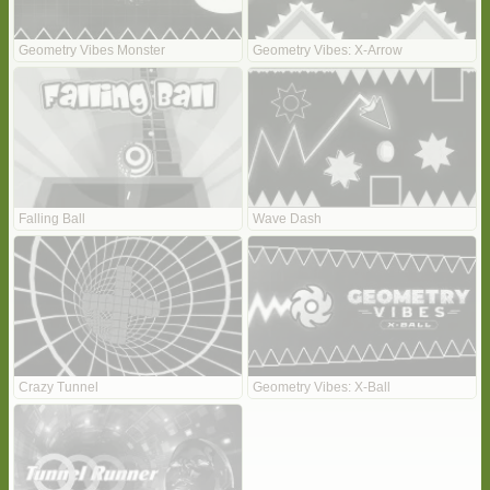
Geometry Vibes Monster
Geometry Vibes: X-Arrow
Falling Ball
Wave Dash
Crazy Tunnel
Geometry Vibes: X-Ball