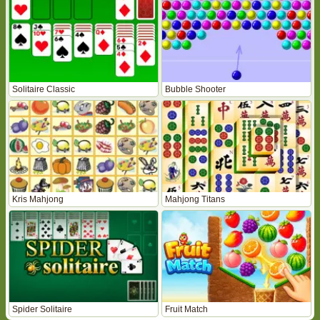
Solitaire Classic
Bubble Shooter
Kris Mahjong
Mahjong Titans
Spider Solitaire
Fruit Match