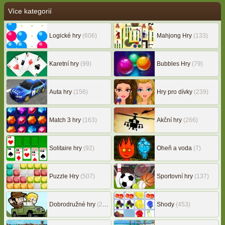
Více kategorií
Logické hry
(606)
Mahjong Hry
(133)
Karetní hry
(99)
Bubbles Hry
(79)
Auta hry
(156)
Hry pro dívky
(239)
Match 3 hry
(163)
Akční hry
(266)
Solitaire hry
(92)
Oheň a voda
(7)
Puzzle Hry
(507)
Sportovní hry
(137)
Dobrodružné hry
(217)
Shody
(453)