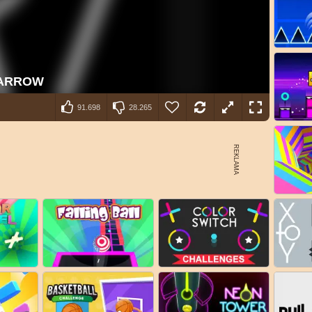
91.698
28.265