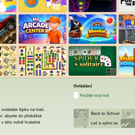
Ovládání
Použijte svoji myš
é ovládáte šipku na trati.
Back to School
or, abyste do překážek
 v této volně hratelné
Leť a vyhni se