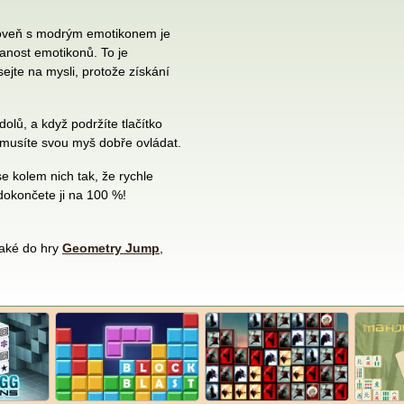
roveň s modrým emotikonem je
vanost emotikonů. To je
sejte na mysli, protože získání
olů, a když podržíte tlačítko
 musíte svou myš dobře ovládat.
e kolem nich tak, že rychle
dokončete ji na 100 %!
také do hry
Geometry Jump
,