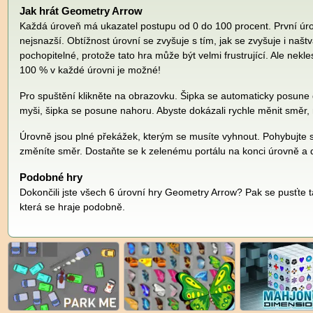
Jak hrát Geometry Arrow
Každá úroveň má ukazatel postupu od 0 do 100 procent. První ú
nejsnazší. Obtížnost úrovní se zvyšuje s tím, jak se zvyšuje i našt
pochopitelné, protože tato hra může být velmi frustrující. Ale nekle
100 % v každé úrovni je možné!
Pro spuštění klikněte na obrazovku. Šipka se automaticky posune d
myši, šipka se posune nahoru. Abyste dokázali rychle měnit směr,
Úrovně jsou plné překážek, kterým se musíte vyhnout. Pohybujte s
změníte směr. Dostaňte se k zelenému portálu na konci úrovně a 
Podobné hry
Dokončili jste všech 6 úrovní hry Geometry Arrow? Pak se pusťte 
která se hraje podobně.