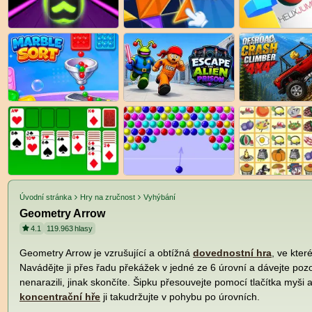
Úvodní stránka
Hry na zručnost
Vyhýbání
Geometry Arrow
4.1
119.963
hlasy
Geometry Arrow je vzrušující a obtížná
dovednostní hra
, ve kter
Navádějte ji přes řadu překážek v jedné ze 6 úrovní a dávejte poz
nenarazili, jinak skončíte. Šipku přesouvejte pomocí tlačítka myši a
koncentrační hře
ji takudržujte v pohybu po úrovních.