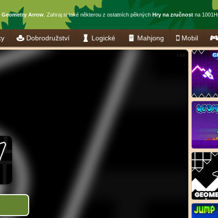
š
Geometry Arrow
. Zahraj si také některou z ostatních pěkných
Hry na zručnost
na 1001Hr
ky
Dobrodružství
Logické
Mahjong
Mobil