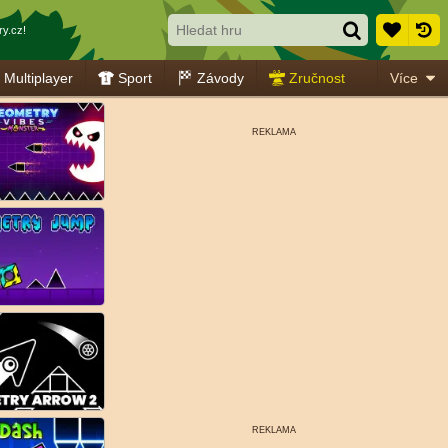
y.cz!
Multiplayer
Sport
Závody
Zručnost
Více