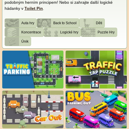
podobným herním principem! Nebo si zahrajte další logické
hádanky v
Toilet Pin
.
Auta hry
Back to School
Děti
Koncentrace
Logické hry
Puzzle Hry
Únik