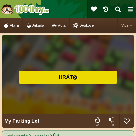
Akční
Arkáda
Auta
Deskové
Více
HRÁT
My Parking Lot
934
445
Úvodní stránka
Logické hry
Únik