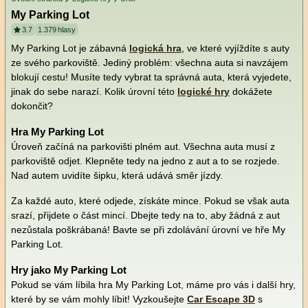
My Parking Lot
3.7
1.379
hlasy
My Parking Lot je zábavná
logická hra
, ve které vyjíždíte s auty
ze svého parkoviště. Jediný problém: všechna auta si navzájem
blokují cestu! Musíte tedy vybrat ta správná auta, která vyjedete,
jinak do sebe narazí. Kolik úrovní této
logické hry
dokážete
dokončit?
Hra My Parking Lot
Úroveň začíná na parkovišti plném aut. Všechna auta musí z
parkoviště odjet. Klepněte tedy na jedno z aut a to se rozjede.
Nad autem uvidíte šipku, která udává směr jízdy.
Za každé auto, které odjede, získáte mince. Pokud se však auta
srazí, přijdete o část mincí. Dbejte tedy na to, aby žádná z aut
nezůstala poškrábaná! Bavte se při zdolávání úrovní ve hře My
Parking Lot.
Hry jako My Parking Lot
Pokud se vám líbila hra My Parking Lot, máme pro vás i další hry,
které by se vám mohly líbit! Vyzkoušejte
Car Escape 3D
s