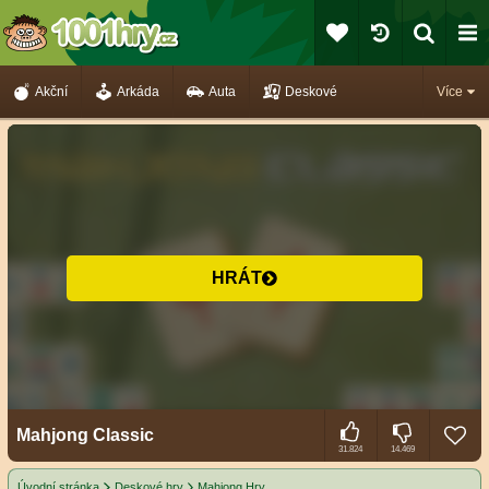
Akční
Arkáda
Auta
Deskové
Více
HRÁT
Mahjong Classic
31.824
14.469
Úvodní stránka
Deskové hry
Mahjong Hry