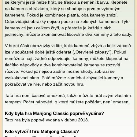
se kterými ještě nelze hrát, se třesou a nemění barvu. Klepněte
na kámen s obrázkem, který se shoduje s prvním vybraným
kamenem. Pokud je kombinace platná, oba kameny zmizí.
Odpovídající obrázky nejsou pouze na zelených kamenech. Tyto
kameny cti jsou celkem čtyři, a přestože je každý z nich
jedinečný, můžete zkombinovat libovolné dva kameny z této sady.
V horní části obrazovky vidíte, kolik kamenů zbývá a kolik zápasů
lze v současné době ještě odehrát („Otevřené zápasy“). Pokud
nemůžete najít žádné odpovídající kameny, můžete klepnout na
tlačítko nápovědy a dva kombinovatelné kameny se rozsvítí
růžově. Pokud již nejsou žádné možné shody, zobrazí se
vyskakovací okno. Poté můžete zamíchat zbývající kameny a
pokračovat ve hře, nebo začít novou hru.
Tato hra není časově omezená, takže můžete hrát svým vlastním
tempem. Počet nápověd, o které můžete požádat, není omezen.
Kdy byla hra Mahjong Classic poprvé vydána?
Tato hra byla poprvé vydána v dubnu 2018.
Kdo vytvořil hru Mahjong Classic?