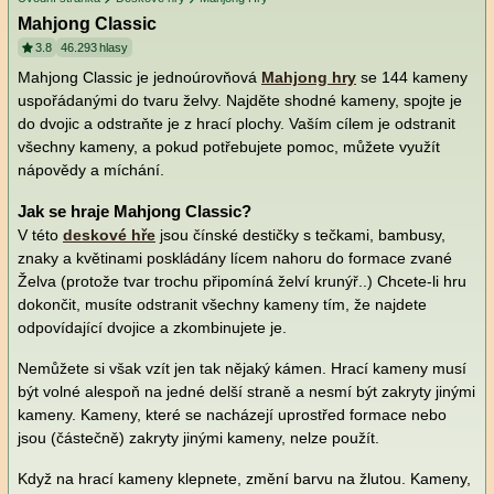
Mahjong Classic
3.8
46.293
hlasy
Mahjong Classic je jednoúrovňová
Mahjong hry
se 144 kameny
uspořádanými do tvaru želvy. Najděte shodné kameny, spojte je
do dvojic a odstraňte je z hrací plochy. Vaším cílem je odstranit
všechny kameny, a pokud potřebujete pomoc, můžete využít
nápovědy a míchání.
Jak se hraje Mahjong Classic?
V této
deskové hře
jsou čínské destičky s tečkami, bambusy,
znaky a květinami poskládány lícem nahoru do formace zvané
Želva (protože tvar trochu připomíná želví krunýř..) Chcete-li hru
dokončit, musíte odstranit všechny kameny tím, že najdete
odpovídající dvojice a zkombinujete je.
Nemůžete si však vzít jen tak nějaký kámen. Hrací kameny musí
být volné alespoň na jedné delší straně a nesmí být zakryty jinými
kameny. Kameny, které se nacházejí uprostřed formace nebo
jsou (částečně) zakryty jinými kameny, nelze použít.
Když na hrací kameny klepnete, změní barvu na žlutou. Kameny,