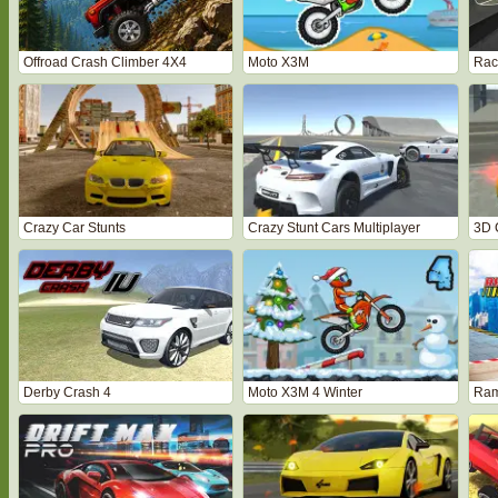
Offroad Crash Climber 4X4
Moto X3M
Raci
Crazy Car Stunts
Crazy Stunt Cars Multiplayer
3D 
Derby Crash 4
Moto X3M 4 Winter
Ram