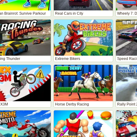
ian Brainrot: Survive Parkour
Real Cars in City
Wheely 7: D
ing Thunder
Extreme Bikers
Speed Raci
 X3M
Horse Derby Racing
Rally Point 