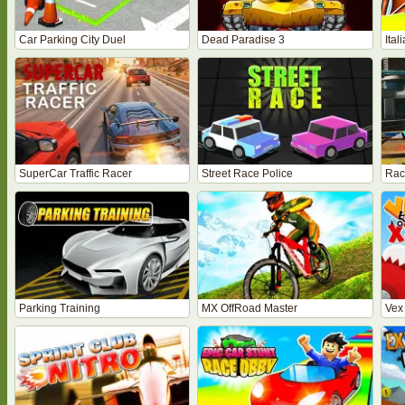
Car Parking City Duel
Dead Paradise 3
Ital
SuperCar Traffic Racer
Street Race Police
Rac
Parking Training
MX OffRoad Master
Vex