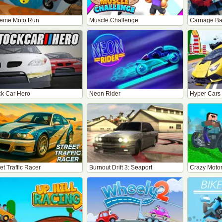
reme Moto Run
Muscle Challenge
Carnage Bat
ck Car Hero
Neon Rider
Hyper Cars
et Traffic Racer
Burnout Drift 3: Seaport
Crazy Motor