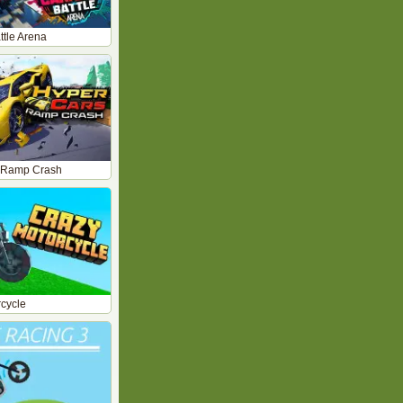
tle Arena
 Ramp Crash
cycle