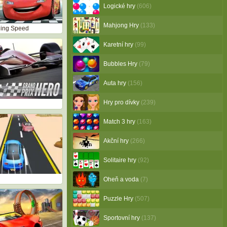
Logické hry
(606)
Mahjong Hry
(133)
ning Speed
Karetní hry
(99)
Bubbles Hry
(79)
Auta hry
(156)
Hry pro dívky
(239)
Match 3 hry
(163)
Akční hry
(266)
Solitaire hry
(92)
Oheň a voda
(7)
Puzzle Hry
(507)
Sportovní hry
(137)