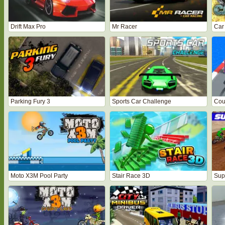
Drift Max Pro
Mr Racer
Car
Parking Fury 3
Sports Car Challenge
Cou
Moto X3M Pool Party
Stair Race 3D
Sup