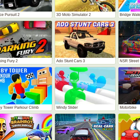
ce Pursuit 2
3D Moto Simulator 2
Bridge Wat
king Fury 2
Ado Stunt Cars 3
NSR Street
y Tower Parkour Climb
Windy Slider
Motorbike