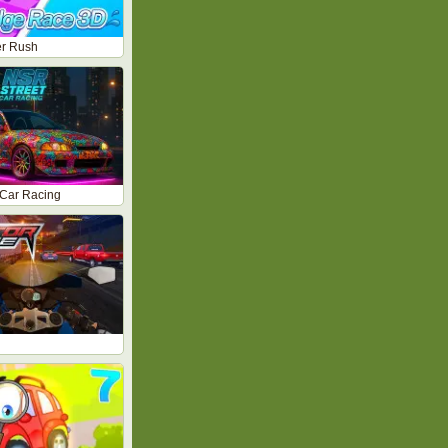
er Rush
 Car Racing