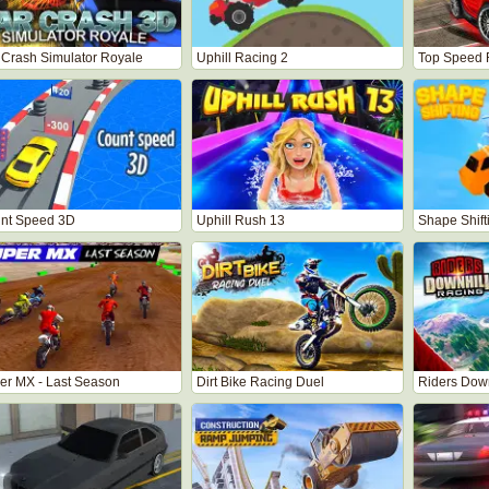
 Crash Simulator Royale
Uphill Racing 2
Top Speed 
nt Speed 3D
Uphill Rush 13
Shape Shift
er MX - Last Season
Dirt Bike Racing Duel
Riders Down