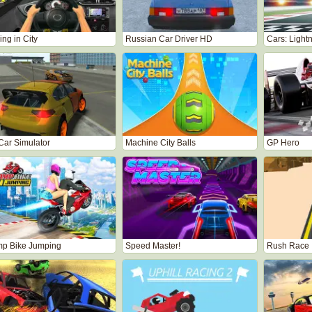
ng in City
Russian Car Driver HD
Cars: Light
Car Simulator
Machine City Balls
GP Hero
p Bike Jumping
Speed Master!
Rush Race