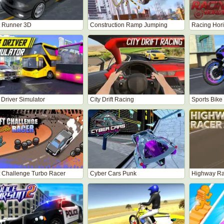
ft Runner 3D
Construction Ramp Jumping
Racing Hor
 Driver Simulator
City Drift Racing
Sports Bike
ft Challenge Turbo Racer
Cyber Cars Punk
Highway Ra