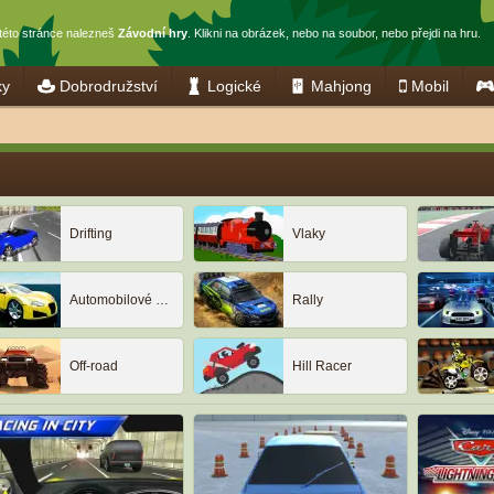
této stránce nalezneš
Závodní hry
. Klikni na obrázek, nebo na soubor, nebo přejdi na hru.
ky
Dobrodružství
Logické
Mahjong
Mobil
Drifting
Vlaky
Automobilové závody
Rally
Off-road
Hill Racer