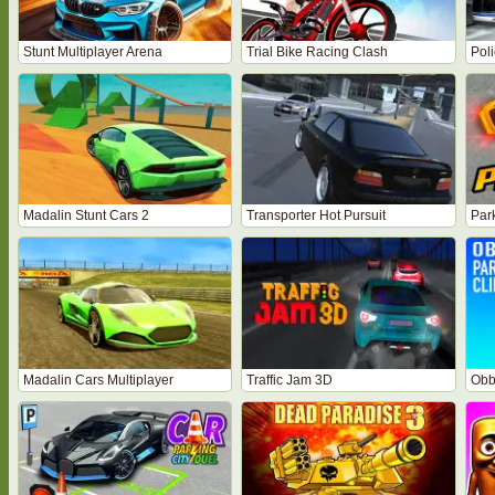
Stunt Multiplayer Arena
Trial Bike Racing Clash
Poli
Madalin Stunt Cars 2
Transporter Hot Pursuit
Par
Madalin Cars Multiplayer
Traffic Jam 3D
Obb