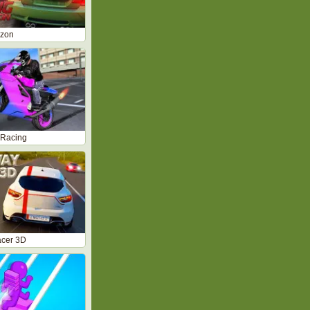
izon
 Racing
cer 3D