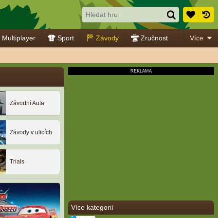
Multiplayer
Sport
Závody
Zručnost
Více
Závodní Auta
Závody v ulicích
Trials
Více kategorií