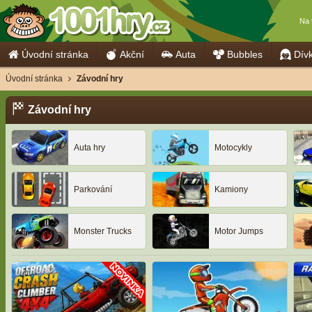
Na 
Úvodní stránka
Akční
Auta
Bubbles
Dív
Úvodní stránka
Závodní hry
Závodní hry
Auta hry
Motocykly
Parkování
Kamiony
Monster Trucks
Motor Jumps