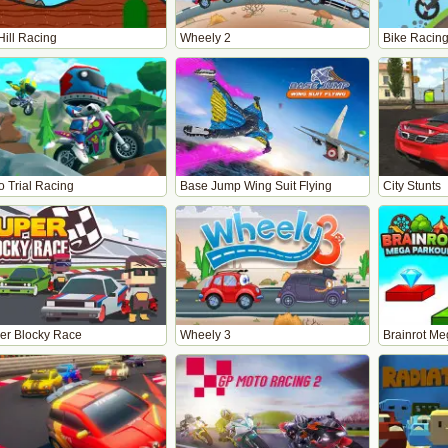
Hill Racing
Wheely 2
Bike Racing
o Trial Racing
Base Jump Wing Suit Flying
City Stunts
er Blocky Race
Wheely 3
Brainrot Me