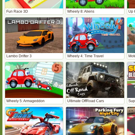
Fun Race 3D
Wheely 8: Aliens
Up 
Lambo Drifter 3
Wheely 4: Time Travel
Mot
Wheely 5: Armageddon
Ultimate OffRoad Cars
Sup