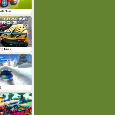
etective
ng Pro 2
2