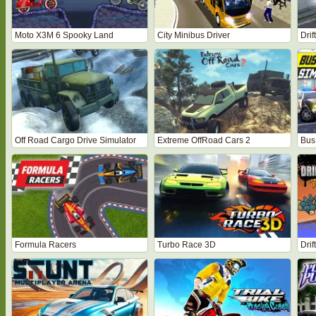
Moto X3M 6 Spooky Land
City Minibus Driver
Dri
Off Road Cargo Drive Simulator
Extreme OffRoad Cars 2
Bus
Formula Racers
Turbo Race 3D
Dri