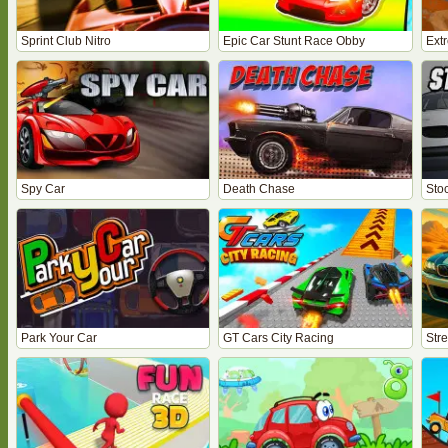
Sprint Club Nitro
Epic Car Stunt Race Obby
Ext
Spy Car
Death Chase
Sto
Park Your Car
GT Cars City Racing
Stre