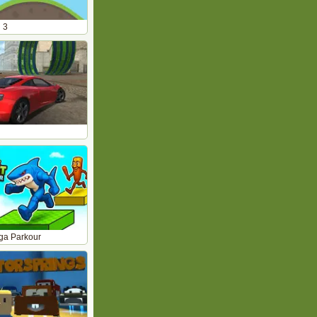
 3
ga Parkour