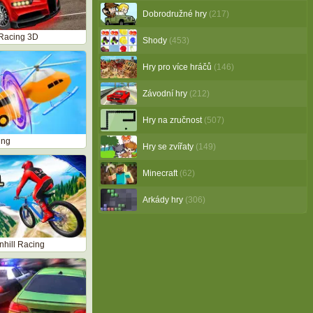
Dobrodružné hry
(217)
Racing 3D
Shody
(453)
Hry pro více hráčů
(146)
Závodní hry
(212)
Hry na zručnost
(507)
ing
Hry se zvířaty
(149)
Minecraft
(62)
Arkády hry
(306)
hill Racing