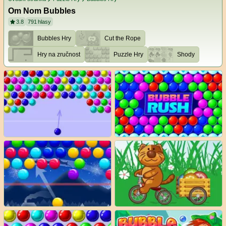
Om Nom Bubbles
3.8
791
hlasy
Bubbles Hry
Cut the Rope
Hry na zručnost
Puzzle Hry
Shody