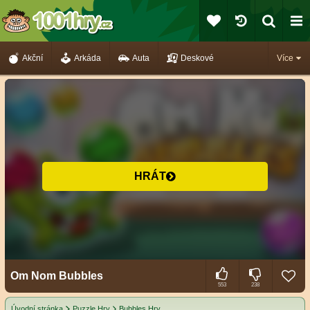
Akční
Arkáda
Auta
Deskové
Více
HRÁT
Om Nom Bubbles
553
238
Úvodní stránka
Puzzle Hry
Bubbles Hry