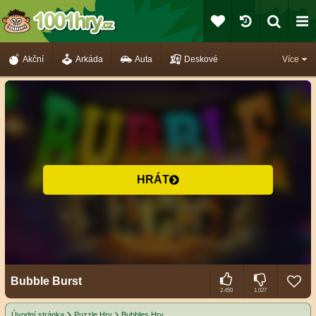
Akční
Arkáda
Auta
Deskové
Více
HRÁT
Bubble Burst
2.450
1.027
Úvodní stránka
Puzzle Hry
Bubbles Hry