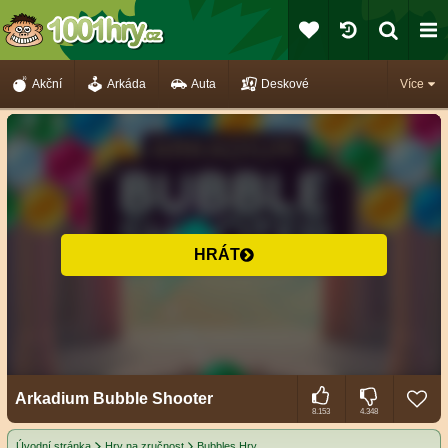
Akční
Arkáda
Auta
Deskové
Více
HRÁT
Arkadium Bubble Shooter
8.153
4.348
Úvodní stránka
Hry na zručnost
Bubbles Hry