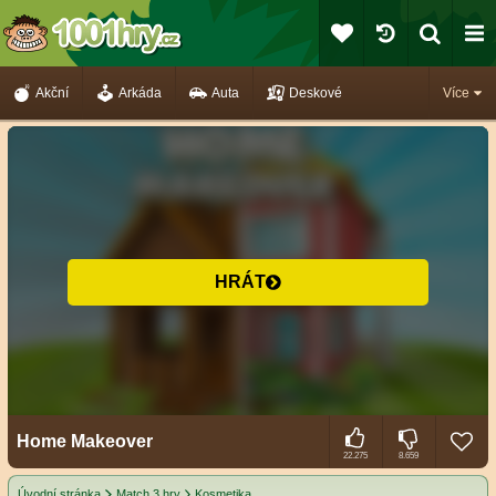
Akční
Arkáda
Auta
Deskové
Více
HRÁT
Home Makeover
22.275
8.659
Úvodní stránka
Match 3 hry
Kosmetika