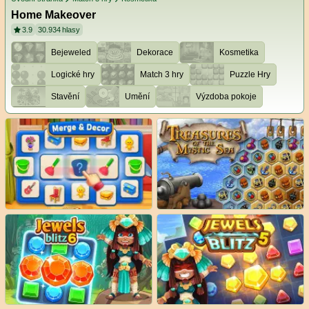
Home Makeover
3.9
30.934
hlasy
Bejeweled
Dekorace
Kosmetika
Logické hry
Match 3 hry
Puzzle Hry
Stavění
Umění
Výzdoba pokoje