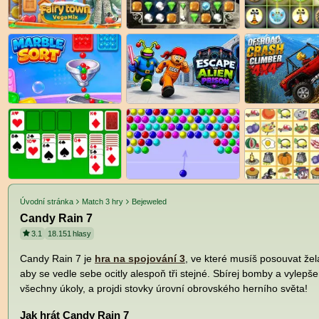
Úvodní stránka
Match 3 hry
Bejeweled
Candy Rain 7
3.1
18.151
hlasy
Candy Rain 7 je
hra na spojování 3
, ve které musíš posouvat žela
aby se vedle sebe ocitly alespoň tři stejné. Sbírej bomby a vylepše
všechny úkoly, a projdi stovky úrovní obrovského herního světa!
Jak hrát Candy Rain 7