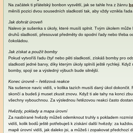
Na začátek ti přátelský bonbon vysvětlí, jak se tahle hra z žánru
b
měníš pozici dvou sousedních sladkostí tak, aby vždy vznikla řada 
Jak dohrát úroveň
Nalevo je sušenka s úkoly, které musíš splnit. Tvým úkolem může 
druhů sladkostí, přesouvat předměty do spodní řady nebo třeba ods
čokoládou.
Jak získat a použít bomby
Pokud vytvoříš řadu čtyř nebo pěti sladkostí, získáš bomby pro od
sladkostí jedné barvy, díky kterým úkoly splníš ještě rychleji. Kd
bomby, spojí se a výsledný výbuch bude silnější.
Konec úrovně – řetězová reakce
Na sušence navíc vidíš, v kolika tazích musíš daný úkol dokončit.
skončí a budeš ji muset zkusit znovu. Když ti ale tahy na konci z
všechny vybouchnou. Za výslednou řetězovou reakci často dosta
Hvězdy, poklady a mapa úrovní
Za nasbírané hvězdy můžeš odemknout truhly s pokladem rozmí
vidíš, kolik bodů ještě potřebuješ k získání další hvězdy: za každou
mapě úrovní vidíš, jak daleko jsi, a můžeš i zopakovat předchozí