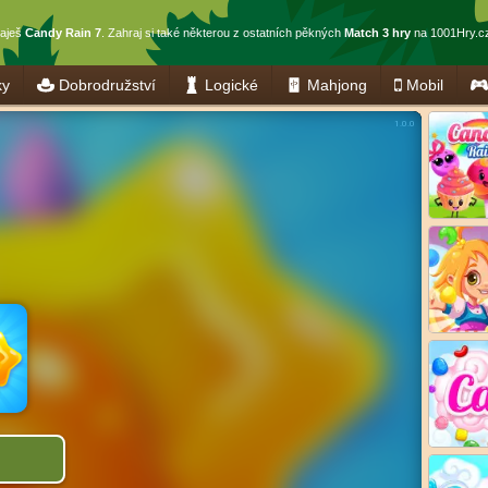
raješ
Candy Rain 7
. Zahraj si také některou z ostatních pěkných
Match 3 hry
na 1001Hry.c
ky
Dobrodružství
Logické
Mahjong
Mobil