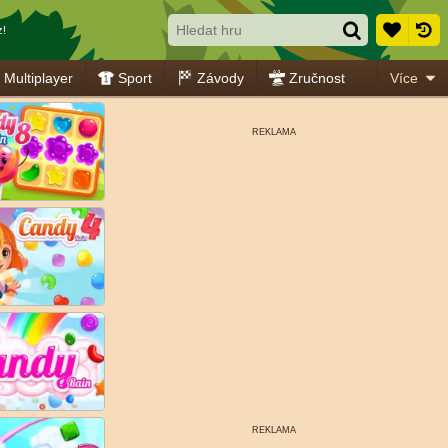
z!
Multiplayer
Sport
Závody
Zručnost
Více