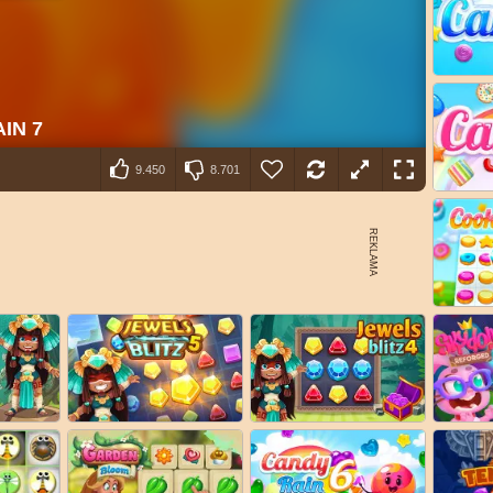
9.450
8.701