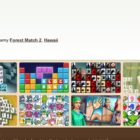
olamy
Forest Match 2
,
Hawaii
.