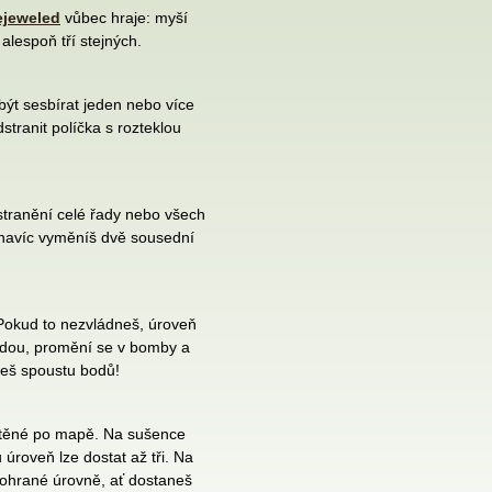
ejeweled
vůbec hraje: myší
alespoň tří stejných.
být sesbírat jeden nebo více
tranit políčka s rozteklou
stranění celé řady nebo všech
yž navíc vyměníš dvě sousední
 Pokud to nezvládneš, úroveň
budou, promění se v bomby a
neš spoustu bodů!
stěné po mapě. Na sušence
 úroveň lze dostat až tři. Na
 dohrané úrovně, ať dostaneš