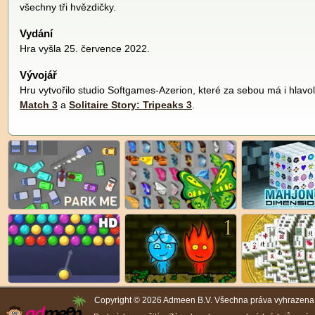
všechny tři hvězdičky.
Vydání
Hra vyšla 25. července 2022.
Vývojář
Hru vytvořilo studio Softgames-Azerion, které za sebou má i hlav
Match 3
a
Solitaire Story: Tripeaks 3
.
Copyright © 2026 Admeen B.V. Všechna práva vyhrazena