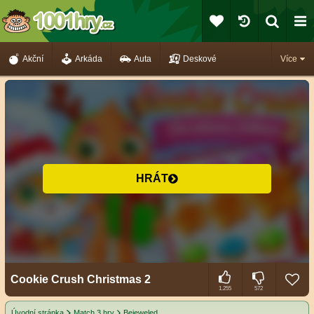
Akční
Arkáda
Auta
Deskové
Více
HRÁT
Cookie Crush Christmas 2
1.255
572
Úvodní stránka
Match 3 hry
Bejeweled