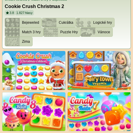
Cookie Crush Christmas 2
3.8
1.827
hlasy
Bejeweled
Cukrátka
Logické hry
Match 3 hry
Puzzle Hry
Vánoce
Zima