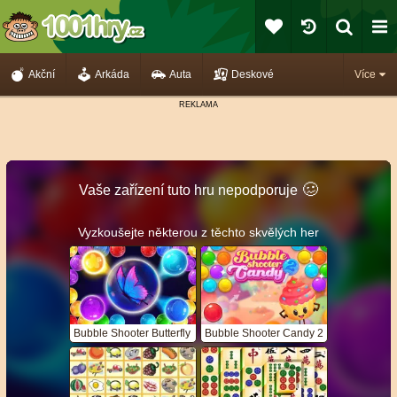
Akční
Arkáda
Auta
Deskové
Více
🥴️
Vaše zařízení tuto hru nepodporuje
Vyzkoušejte některou z těchto skvělých her
Bubble Shooter Butterfly
Bubble Shooter Candy 2