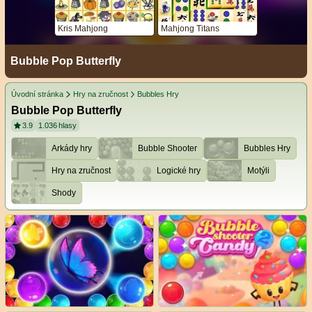
Kris Mahjong
Mahjong Titans
Bubble Pop Butterfly
Úvodní stránka
Hry na zručnost
Bubbles Hry
Bubble Pop Butterfly
3.9
1.036
hlasy
Arkády hry
Bubble Shooter
Bubbles Hry
Hry na zručnost
Logické hry
Motýli
Shody