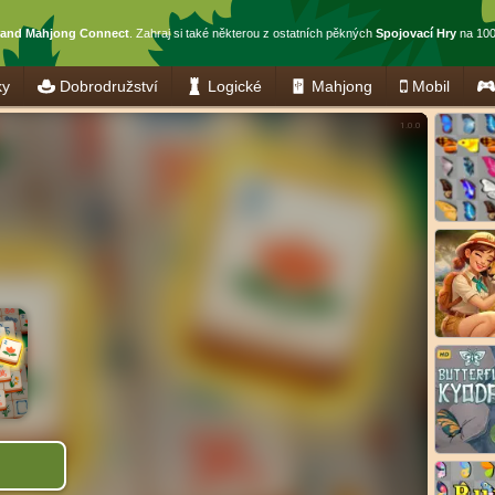
and Mahjong Connect
. Zahraj si také některou z ostatních pěkných
Spojovací Hry
na 100
ky
Dobrodružství
Logické
Mahjong
Mobil