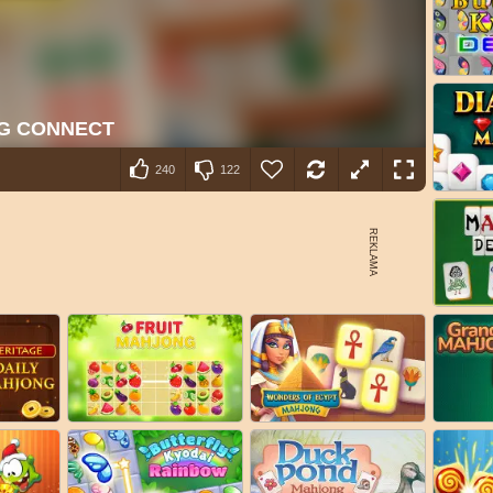
240
122