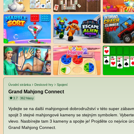
Úvodní stránka
Deskové hry
Spojení
Grand Mahjong Connect
3.7
362
hlasy
Vydejte se na další mahjongové dobrodružství v této super zábav
spojit 3 stejné mahjongové kameny se stejným symbolem. Vyberte 
vlevo. Nasbírejte tam 3 kameny a spojte je! Projděte co nejvíce úro
Grand Mahjong Connect.