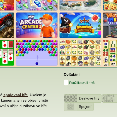
Ovládání
Použijte svoji myš
né
spojovací hře
. Úkolem je
Deskové hry
kámen a ten se objeví v liště
vní a užijte si zábavu ve hře
Spojení