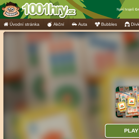
Nyní hraješ
Gr
Úvodní stránka
Akční
Auta
Bubbles
Dív