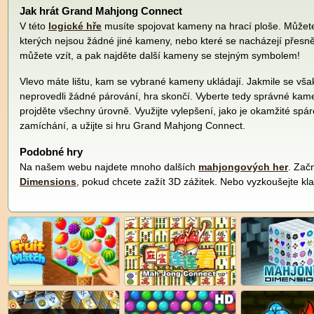
Jak hrát Grand Mahjong Connect
V této
logické hře
musíte spojovat kameny na hrací ploše. Můžet
kterých nejsou žádné jiné kameny, nebo které se nacházejí přesně 
můžete vzít, a pak najděte další kameny se stejným symbolem!
Vlevo máte lištu, kam se vybrané kameny ukládají. Jakmile se však l
neprovedli žádné párování, hra skončí. Vyberte tedy správné kame
projděte všechny úrovně. Využijte vylepšení, jako je okamžité spár
zamíchání, a užijte si hru Grand Mahjong Connect.
Podobné hry
Na našem webu najdete mnoho dalších
mahjongových her
. Zač
Dimensions
, pokud chcete zažít 3D zážitek. Nebo vyzkoušejte kla