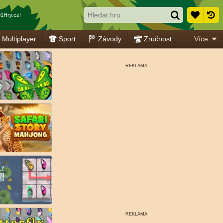
1Hry.cz!
Multiplayer
Sport
Závody
Zručnost
Více