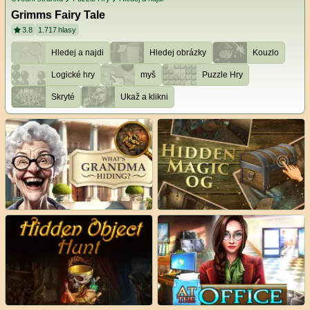
Grimms Fairy Tale
3.8
1.717
hlasy
Hledej a najdi
Hledej obrázky
Kouzlo
Logické hry
myš
Puzzle Hry
Skryté
Ukaž a klikni