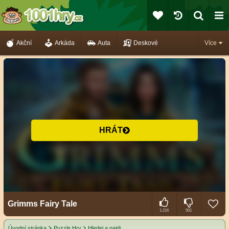
Akční
Arkáda
Auta
Deskové
Více
HRÁT
Grimms Fairy Tale
1.216
501
Úvodní stránka
Puzzle Hry
Hledej a najdi