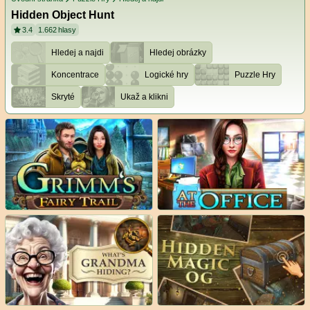
Hidden Object Hunt
3.4
1.662
hlasy
Hledej a najdi
Hledej obrázky
Koncentrace
Logické hry
Puzzle Hry
Skryté
Ukaž a klikni