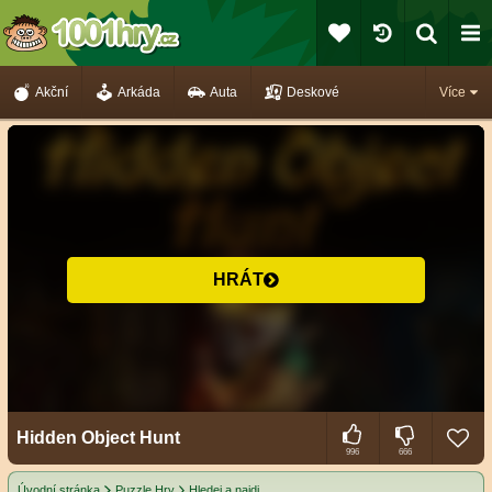
Akční
Arkáda
Auta
Deskové
Více
HRÁT
Hidden Object Hunt
996
666
Úvodní stránka
Puzzle Hry
Hledej a najdi