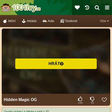
Akční
Arkáda
Auta
Deskové
Více
HRÁT
Hidden Magic OG
1.023
701
Úvodní stránka
Hledej a najdi
3D