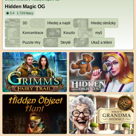
Hidden Magic OG
3.4
1.724
hlasy
3D
Hledej a najdi
Hledej obrázky
Koncentrace
Kouzlo
myš
Puzzle Hry
Skryté
Ukaž a klikni