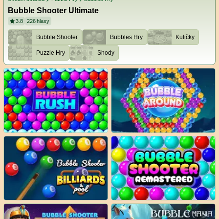
Bubble Shooter Ultimate
3.8
226
hlasy
Bubble Shooter
Bubbles Hry
Kuličky
Puzzle Hry
Shody