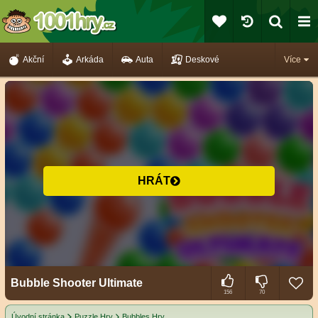
Akční
Arkáda
Auta
Deskové
Více
HRÁT
Bubble Shooter Ultimate
156
70
Úvodní stránka
Puzzle Hry
Bubbles Hry