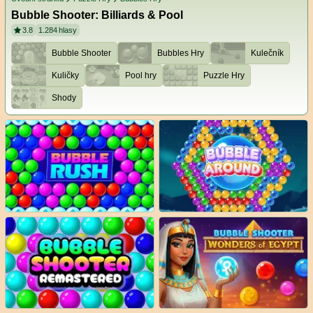
Bubble Shooter: Billiards & Pool
3.8
1.284
hlasy
Bubble Shooter
Bubbles Hry
Kulečník
Kuličky
Pool hry
Puzzle Hry
Shody