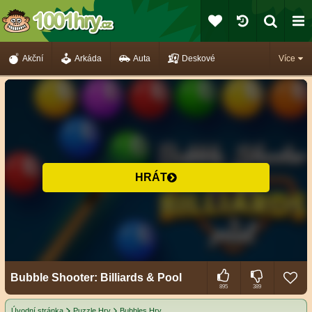
Akční
Arkáda
Auta
Deskové
Více
HRÁT
Bubble Shooter: Billiards & Pool
895
389
Úvodní stránka
Puzzle Hry
Bubbles Hry