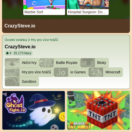
Marble Sort
Hospital Surgeon: Doctor Game
CrazySteve.io
Úvodní stránka
Hry pro více hráčů
CrazySteve.io
4
25.173
hlasy
Akční hry
Battle Royale
Bloky
Hry pro více hráčů
io Games
Minecraft
Sandbox