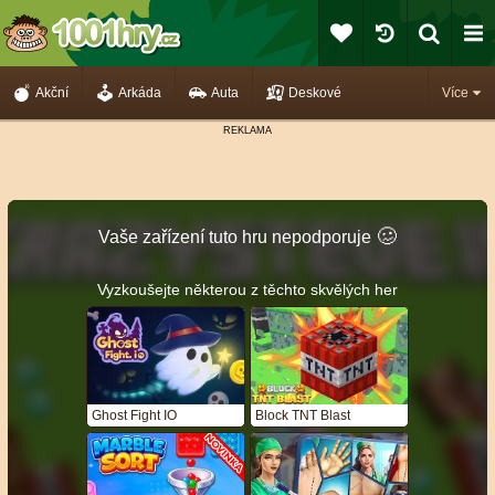
Akční
Arkáda
Auta
Deskové
Více
🥴️
Vaše zařízení tuto hru nepodporuje
Vyzkoušejte některou z těchto skvělých her
Ghost Fight IO
Block TNT Blast