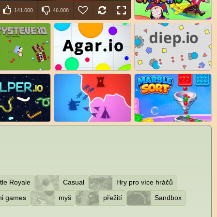
141.600
46.008
tle Royale
Casual
Hry pro více hráčů
ni games
myš
přežití
Sandbox