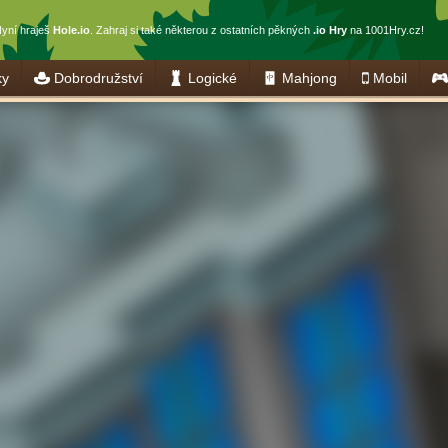
yní hraješ
Hole.io
. Zahraj si také některou z ostatních pěkných
.io Hry
na 1001Hry.cz!
ky
Dobrodružství
Logické
Mahjong
Mobil