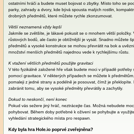
ostatními hráči a budete muset bojovat o zbytky. Místo toho se po
parky, zahrady a dvory, kde bývá spousta malých rostlin, kompaktn
drobných předmětů, které můžete rychle zkonzumovat.
Větší neznamená vždy lepší
Jakmile se zvětšíte, je lákavé pokusit se o mnohem větší položky. V
růstových bodů, ale často je obtížnější je vysát. Snadno můžete š
předmětů a vysoké konstrukce se mohou převrátit na bok a uvěznit
množství menších předmětů najednou vede k rychlejšímu růstu.
K vtažení větších předmětů použijte gravitaci
V této fyzikálně založené hře však budete moci v případě potřeby
pomocí gravitace. V některých případech se můžete k předmětům, j
pomaleji z jedné strany a podélně je posouvat, čímž je překlopít
zabránit tomu, aby se vysoké předměty převrátily a zachytily.
Dokud to neskončí, není konec
Pokud vás sežere jiný hráč, neztrácejte čas. Možná nebudete moci n
pohybovat. Během doby potřebné k oživení se pohybujte a využijte
vyhledání strategického místa pro respawn.
Kdy byla hra Hole.io poprvé zveřejněna?