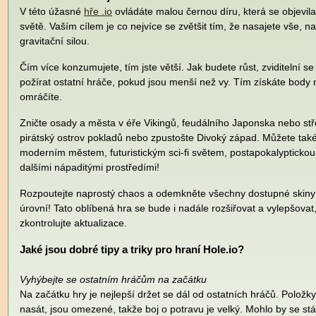
V této úžasné
hře .io
ovládáte malou černou díru, která se objev
světě. Vaším cílem je co nejvíce se zvětšit tím, že nasajete vše, 
gravitační silou.
Čím více konzumujete, tím jste větší. Jak budete růst, zviditelní se
požírat ostatní hráče, pokud jsou menší než vy. Tím získáte body 
omráčíte.
Zničte osady a města v éře Vikingů, feudálního Japonska nebo s
pirátský ostrov pokladů nebo zpustošte Divoký západ. Můžete také
moderním městem, futuristickým sci-fi světem, postapokalypticko
dalšími nápaditými prostředími!
Rozpoutejte naprostý chaos a odemkněte všechny dostupné skin
úrovní! Tato oblíbená hra se bude i nadále rozšiřovat a vylepšovat
zkontrolujte aktualizace.
Jaké jsou dobré tipy a triky pro hraní Hole.io?
Vyhýbejte se ostatním hráčům na začátku
Na začátku hry je nejlepší držet se dál od ostatních hráčů. Položk
nasát, jsou omezené, takže boj o potravu je velký. Mohlo by se stá