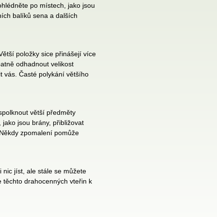
ohlédněte po místech, jako jsou
ích balíků sena a dalších
ětší položky sice přinášejí více
patně odhadnout velikost
 vás. Časté polykání většího
 spolknout větší předměty
ako jsou brány, přibližovat
e. Někdy zpomalení pomůže
ic jíst, ale stále se můžete
 těchto drahocenných vteřin k