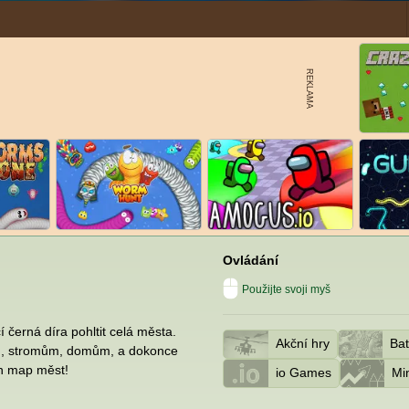
Ovládání
Použijte svoji myš
í černá díra pohltit celá města.
Akční hry
Bat
ům, stromům, domům, a dokonce
h map měst!
io Games
Mi