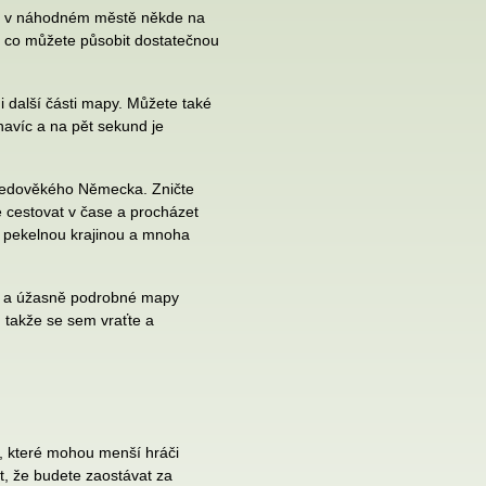
ila v náhodném městě někde na
na co můžete působit dostatečnou
 i další části mapy. Můžete také
navíc a na pět sekund je
tředověkého Německa. Zničte
 cestovat v čase a procházet
u pekelnou krajinou a mnoha
y a úžasně podrobné mapy
, takže se sem vraťte a
y, které mohou menší hráči
t, že budete zaostávat za