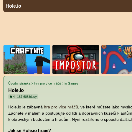
Hole.io
Úvodní stránka
Hry pro více hráčů
io Games
Hole.io
4
187.608
hlasy
Hole.io je zábavná
hra pro více hráčů
, ve které můžete jako myslíc
Začněte v malém a postupujte od lidí a dopravních kuželů k aut
k obrovským budovám a hradům. Nyní rozšířeno o spoustu dalšíc
Jak se Hole.io hraje?