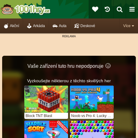
Akční
Arkáda
Auta
Deskové
Více
🥴️
Vaše zařízení tuto hru nepodporuje
Vyzkoušejte některou z těchto skvělých her
Block TNT Blast
Noob vs Pro 4: Lucky Block