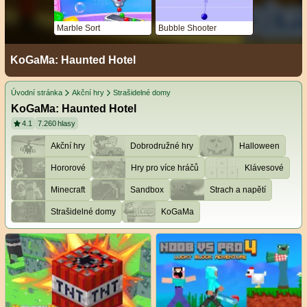
Marble Sort
Bubble Shooter
KoGaMa: Haunted Hotel
Úvodní stránka
Akční hry
Strašidelné domy
KoGaMa: Haunted Hotel
4.1
7.260
hlasy
Akční hry
Dobrodružné hry
Halloween
Hororové
Hry pro více hráčů
Klávesové
Minecraft
Sandbox
Strach a napětí
Strašidelné domy
KoGaMa