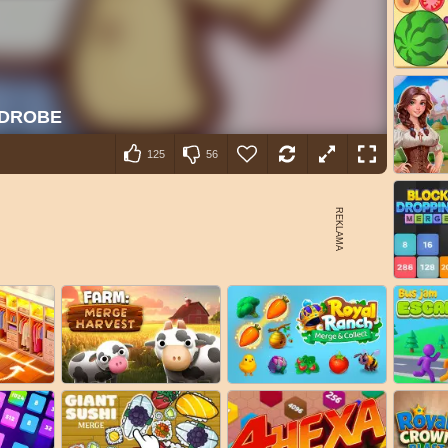
125
56