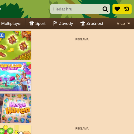
z!
Multiplayer
Sport
Závody
Zručnost
Více