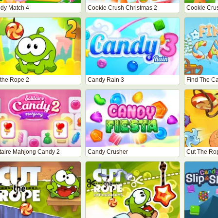
dy Match 4
Cookie Crush Christmas 2
Cookie Cru
 the Rope 2
Candy Rain 3
Find The C
itaire Mahjong Candy 2
Candy Crusher
Cut The Rop