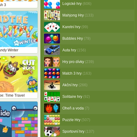
Logické hry
(606)
sh 3
Mahjong Hry
(133)
Karetní hry
(99)
Bubbles Hry
(79)
andy Winter
Auta hry
(156)
Hry pro dívky
(239)
Match 3 hry
(163)
Akční hry
(266)
e: Time Travel
Solitaire hry
(92)
Oheň a voda
(7)
Puzzle Hry
(507)
Sportovní hry
(137)