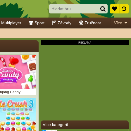
Multiplayer
Sport
Závody
Zručnost
Více
ahjong Candy
Více kategorií