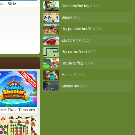
 and Slide
Dobrodružné hry
(217)
Shody
(453)
Hry pro více hráčů
(146)
Závodní hry
(212)
Hry na zručnost
(507)
Hry se zvířaty
(149)
Minecraft
(62)
Arkády hry
(306)
ter: Pirate Treasures