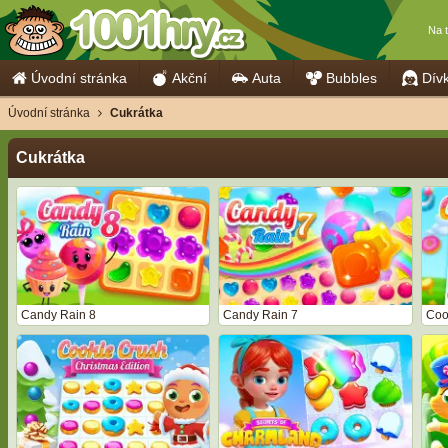
Na 
Úvodní stránka
Akční
Auta
Bubbles
Dív
Úvodní stránka
Cukrátka
Cukrátka
Candy Rain 8
Candy Rain 7
Coo