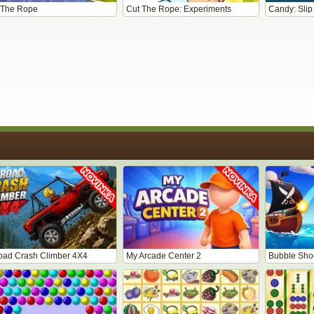
 The Rope
Cut The Rope: Experiments
Candy: Slip
road Crash Climber 4X4
My Arcade Center 2
Bubble Shoo