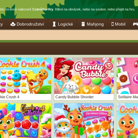
této stránce nalezneš
Cukrátka Hry
. Klikni na obrázek, nebo na soubor, nebo přejdi na hru.
ky
Dobrodružství
Logické
Mahjong
Mobil
kie Crush 4
Candy Bubble Shooter
Solitaire M