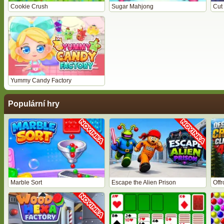
Cookie Crush
Sugar Mahjong
Cut
Yummy Candy Factory
Populární hry
Marble Sort
Escape the Alien Prison
Off