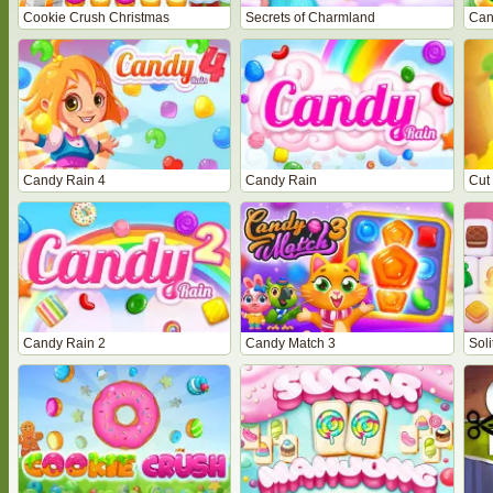
Cookie Crush Christmas
Secrets of Charmland
Can
Candy Rain 4
Candy Rain
Cut
Candy Rain 2
Candy Match 3
Sol