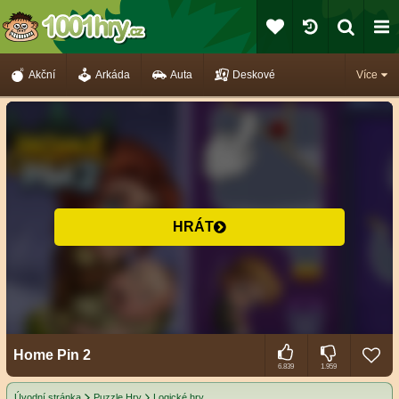
Akční
Arkáda
Auta
Deskové
Více
HRÁT
Home Pin 2
6.839
1.959
Úvodní stránka
Puzzle Hry
Logické hry