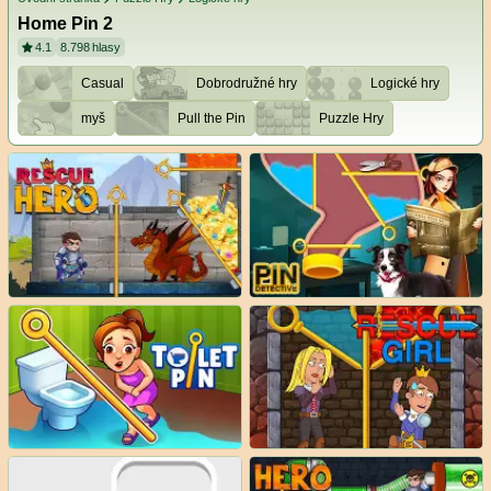
Home Pin 2
4.1
8.798
hlasy
Casual
Dobrodružné hry
Logické hry
myš
Pull the Pin
Puzzle Hry