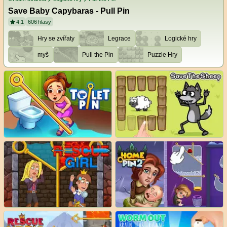
Save Baby Capybaras - Pull Pin
4.1
606
hlasy
Hry se zvířaty
Legrace
Logické hry
myš
Pull the Pin
Puzzle Hry