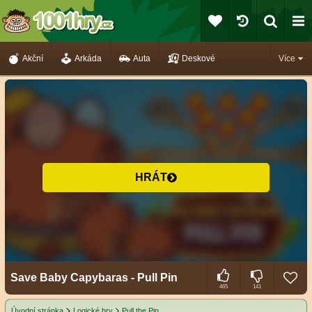
Akční
Arkáda
Auta
Deskové
Více
HRÁT
Save Baby Capybaras - Pull Pin
465
141
Úvodní stránka
Logické hry
Pull the Pin