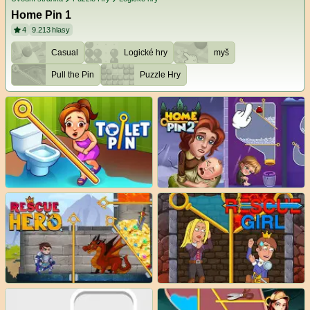
Home Pin 1
4
9.213
hlasy
Casual
Logické hry
myš
Pull the Pin
Puzzle Hry