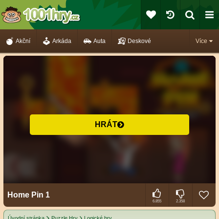
Akční
Arkáda
Auta
Deskové
Více
HRÁT
Home Pin 1
6.855
2.358
Úvodní stránka
Puzzle Hry
Logické hry