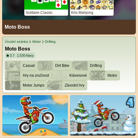
Solitaire Classic
Kris Mahjong
Moto Boss
Úvodní stránka
Motor
Drifting
Moto Boss
3.7
1.530
hlasy
Casual
Dirt Bike
Drifting
Hry na zručnost
Klávesové
Motor
Motor Jumps
Závodní hry