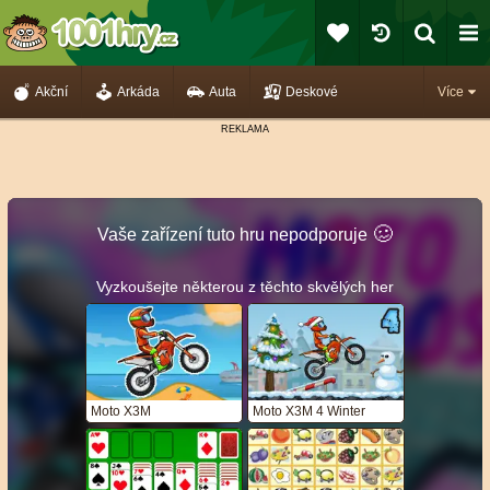
Akční
Arkáda
Auta
Deskové
Více
🥴️
Vaše zařízení tuto hru nepodporuje
Vyzkoušejte některou z těchto skvělých her
Moto X3M
Moto X3M 4 Winter