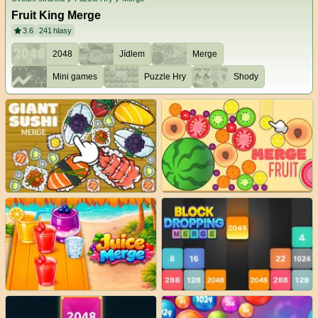
Fruit King Merge
3.6
241
hlasy
2048
Jídlem
Merge
Mini games
Puzzle Hry
Shody