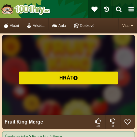
Akční
Arkáda
Auta
Deskové
Více
HRÁT
Fruit King Merge
156
85
Úvodní stránka
Puzzle Hry
Merge