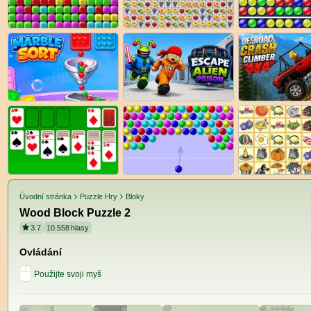
Úvodní stránka
Puzzle Hry
Bloky
Wood Block Puzzle 2
3.7
10.558
hlasy
Ovládání
Použijte svoji myš