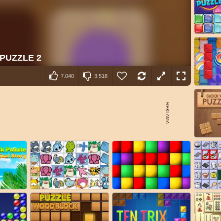
7.040
3.518