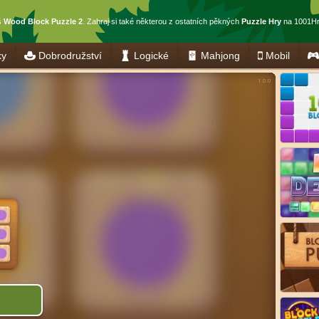
š
Wood Block Puzzle 2
. Zahraj si také některou z ostatních pěkných
Puzzle Hry
na 1001Hr
ky
Dobrodružství
Logické
Mahjong
Mobil