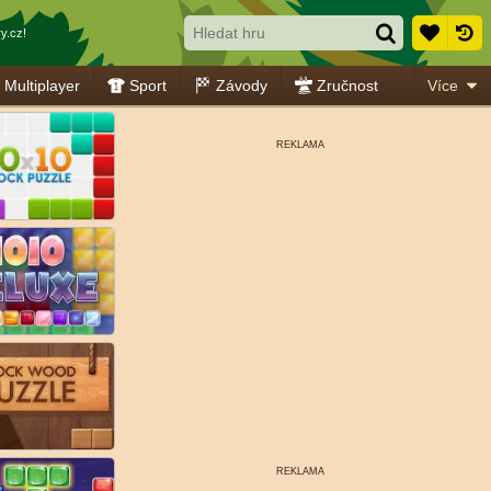
y.cz!
Multiplayer
Sport
Závody
Zručnost
Více