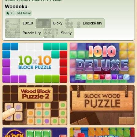
Woodoku
3.5
641
hlasy
10x10
Bloky
Logické hry
Puzzle Hry
Shody