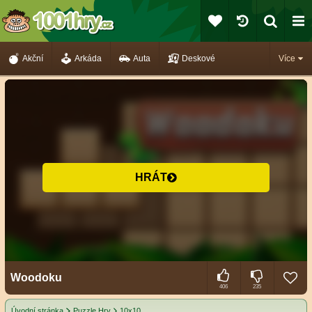
Akční
Arkáda
Auta
Deskové
Více
HRÁT
Woodoku
406
235
Úvodní stránka
Puzzle Hry
10x10