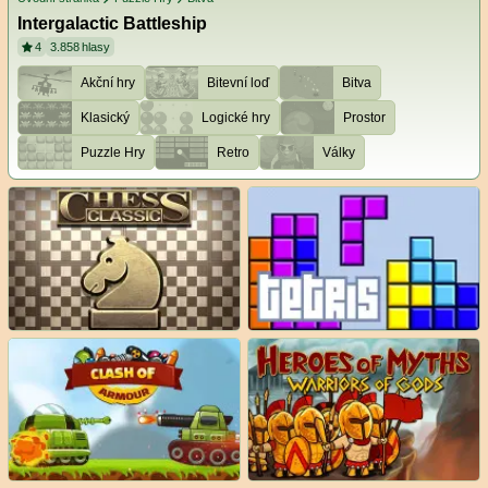
Intergalactic Battleship
4
3.858
hlasy
Akční hry
Bitevní loď
Bitva
Klasický
Logické hry
Prostor
Puzzle Hry
Retro
Války