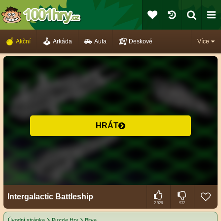
Akční
Arkáda
Auta
Deskové
Více
HRÁT
Intergalactic Battleship
2.926
932
Úvodní stránka
Puzzle Hry
Bitva