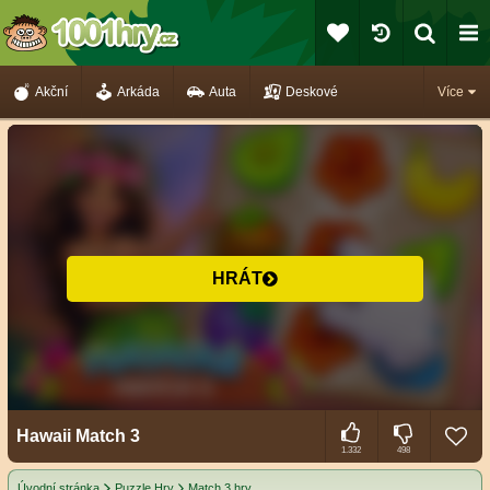
Akční
Arkáda
Auta
Deskové
Více
HRÁT
Hawaii Match 3
1.332
498
Úvodní stránka
Puzzle Hry
Match 3 hry