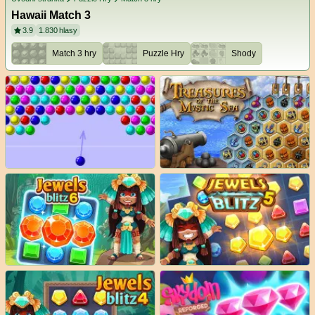
Hawaii Match 3
3.9
1.830
hlasy
Match 3 hry
Puzzle Hry
Shody