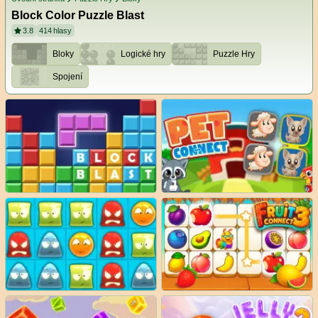
Block Color Puzzle Blast
3.8
414
hlasy
Bloky
Logické hry
Puzzle Hry
Spojení