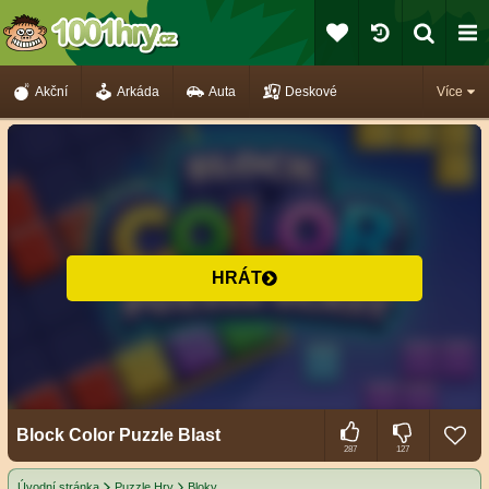
Akční
Arkáda
Auta
Deskové
Více
HRÁT
Block Color Puzzle Blast
287
127
Úvodní stránka
Puzzle Hry
Bloky