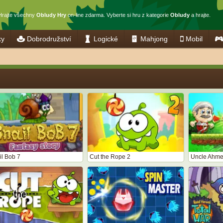
Hrajte všechny
Obludy Hry
on-line zdarma. Vyberte si hru z kategorie
Obludy
a hrajte.
ky
Dobrodružství
Logické
Mahjong
Mobil
il Bob 7
Cut the Rope 2
Uncle Ahm