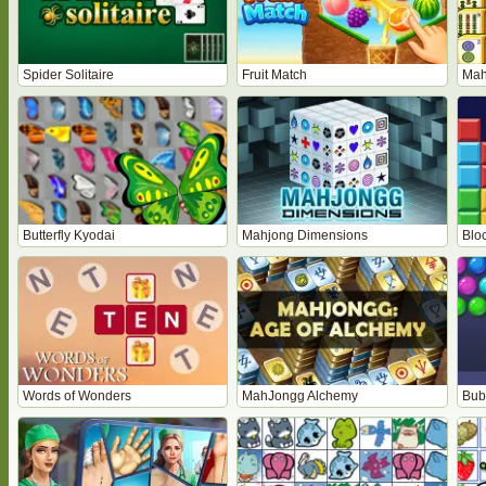
Spider Solitaire
Fruit Match
Mah
Butterfly Kyodai
Mahjong Dimensions
Bloc
Words of Wonders
MahJongg Alchemy
Bub