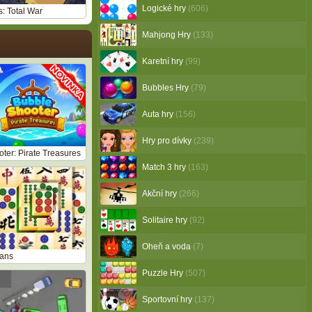
Logické hry
(606)
: Total War
Mahjong Hry
(133)
Karetní hry
(99)
Bubbles Hry
(79)
Auta hry
(156)
Hry pro dívky
(239)
ter: Pirate Treasures
Match 3 hry
(163)
Akční hry
(266)
Solitaire hry
(92)
Oheň a voda
(7)
tans
Puzzle Hry
(507)
Sportovní hry
(137)