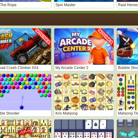
 The Rope
Spin Master
Raid Heroes
road Crash Climber 4X4
My Arcade Center 2
Bubble Shoo
ble Shooter
Kris Mahjong
Mahjong Ti