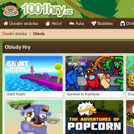
Úvodní stránka
Akční
Auta
Bubbles
Dív
Úvodní stránka
Obludy
Obludy Hry
Giant Rush!
Survivor In Rainbow
Sna