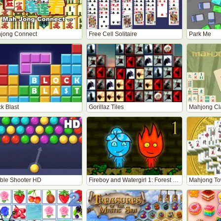
jong Connect
Free Cell Solitaire
Park Me
k Blast
Gorillaz Tiles
Mahjong Cl
ble Shooter HD
Fireboy and Watergirl 1: Forest Temple
Mahjong To