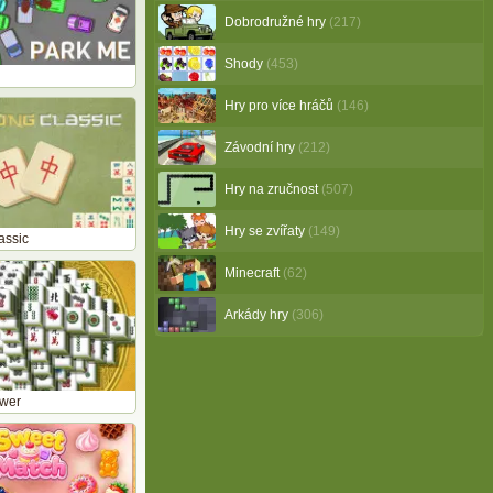
Dobrodružné hry
(217)
Shody
(453)
Hry pro více hráčů
(146)
Závodní hry
(212)
Hry na zručnost
(507)
Hry se zvířaty
(149)
assic
Minecraft
(62)
Arkády hry
(306)
wer