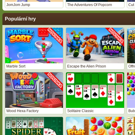
JomJom Jump
The Adventures Of Popcorn
Cut
Populární hry
Marble Sort
Escape the Alien Prison
Off
Wood Hexa Factory
Solitaire Classic
Bub