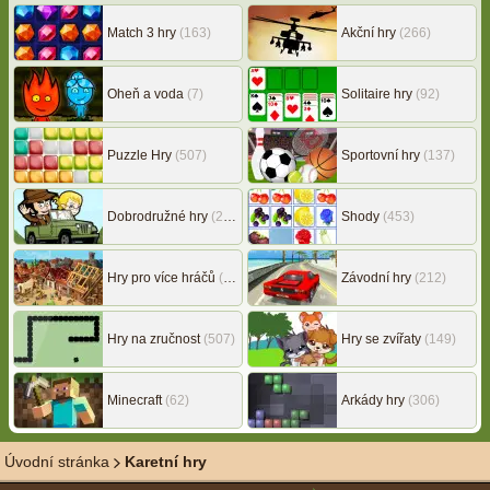
Match 3 hry
(163)
Akční hry
(266)
Oheň a voda
(7)
Solitaire hry
(92)
Puzzle Hry
(507)
Sportovní hry
(137)
Dobrodružné hry
(217)
Shody
(453)
Hry pro více hráčů
(146)
Závodní hry
(212)
Hry na zručnost
(507)
Hry se zvířaty
(149)
Minecraft
(62)
Arkády hry
(306)
Úvodní stránka
Karetní hry