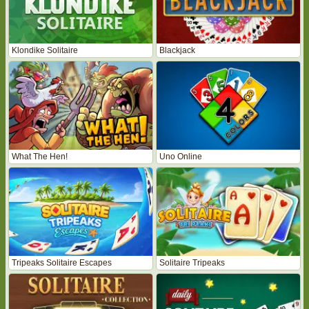
Klondike Solitaire
Blackjack
What The Hen!
Uno Online
Tripeaks Solitaire Escapes
Solitaire Tripeaks