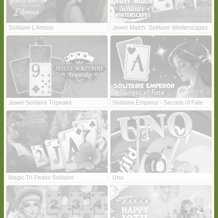
Solitaire L'Amour
Jewel Match: Solitaire Winterscapes
Jewel Solitaire Tripeaks
Solitaire Emperor - Secrets of Fate
Magic Tri Peaks Solitaire
Uno