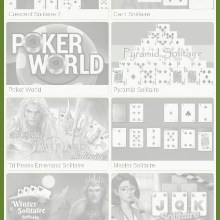
Crescent Solitaire 2
Card Solitaire
Poker World
Pyramid Solitaire
Tri Peaks Emerland Solitaire
Master Solitaire