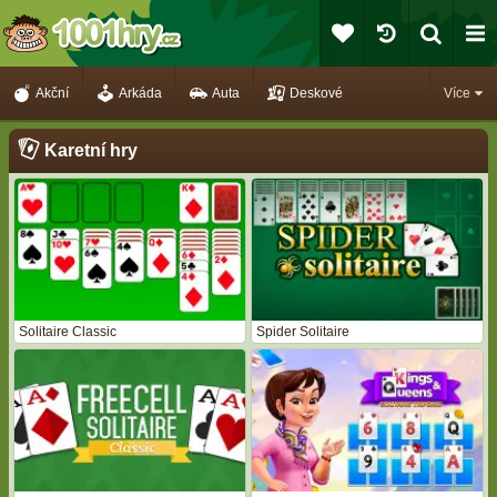
Akční
Arkáda
Auta
Deskové
Více
Karetní hry
Solitaire Classic
Spider Solitaire