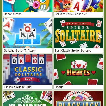
Banana Poker
Solitaire Farm Seasons 3
Solitaire Story - TriPeaks
Best Classic Spider Solitaire
Classic Solitaire Blue
Hearts