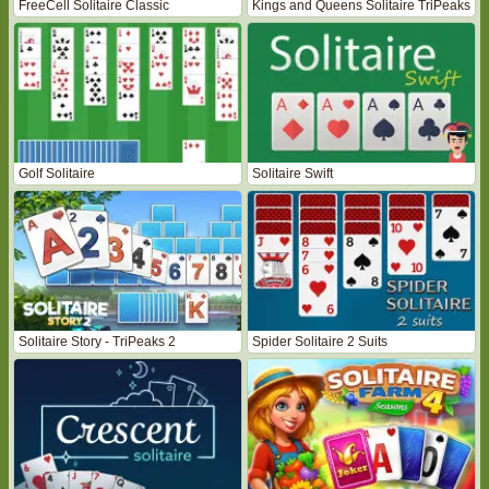
FreeCell Solitaire Classic
Kings and Queens Solitaire TriPeaks
Golf Solitaire
Solitaire Swift
Solitaire Story - TriPeaks 2
Spider Solitaire 2 Suits