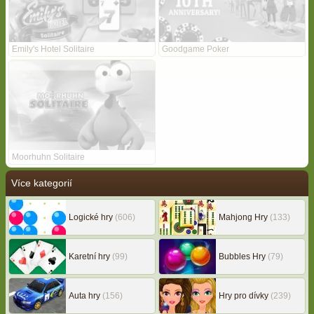
Emily's Hotel Solitaire
Goodgame Poker
Moorhuhn Solitaire
Více kategorií
Logické hry
(606)
Mahjong Hry
(133)
Karetní hry
(99)
Bubbles Hry
(79)
Auta hry
(156)
Hry pro dívky
(239)