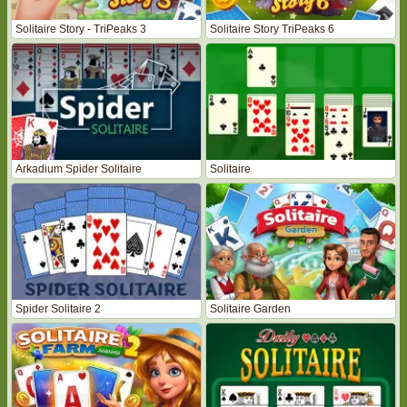
Solitaire Story - TriPeaks 3
Solitaire Story TriPeaks 6
Arkadium Spider Solitaire
Solitaire
Spider Solitaire 2
Solitaire Garden