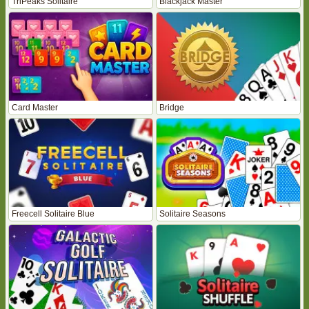
TriPeaks Solitaire
Blackjack Master
Card Master
Bridge
Freecell Solitaire Blue
Solitaire Seasons