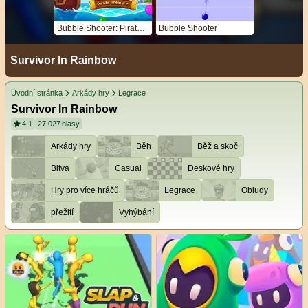
Bubble Shooter: Pirate Treasures
Bubble Shooter
Survivor In Rainbow
Úvodní stránka
Arkády hry
Legrace
Survivor In Rainbow
4.1
27.027
hlasy
Arkády hry
Běh
Běž a skoč
Bitva
Casual
Deskové hry
Hry pro více hráčů
Legrace
Obludy
přežití
Vyhýbání