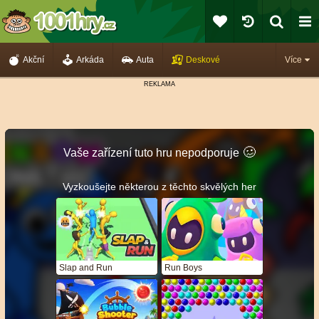
Akční
Arkáda
Auta
Deskové
Více
🥴️
Vaše zařízení tuto hru nepodporuje
Vyzkoušejte některou z těchto skvělých her
Slap and Run
Run Boys