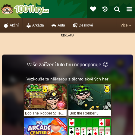
Akční
Arkáda
Auta
Deskové
Více
🥴️
Vaše zařízení tuto hru nepodporuje
Vyzkoušejte některou z těchto skvělých her
Bob The Robber 5: Temple Adventure
Bob the Robber 3