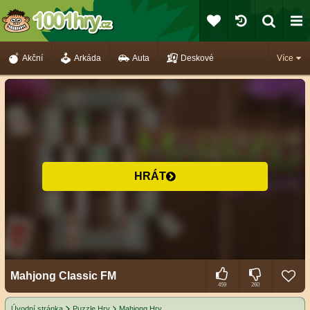
Akční
Arkáda
Auta
Deskové
Více
HRÁT
Mahjong Classic FM
459
260
Úvodní stránka
Puzzle Hry
Mahjong Hry