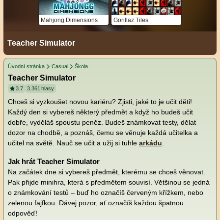
Mahjong Dimensions
Gorillaz Tiles
Teacher Simulator
Úvodní stránka
Casual
Škola
Teacher Simulator
3.7
3.361
hlasy
Chceš si vyzkoušet novou kariéru? Zjisti, jaké to je učit děti!
Každý den si vybereš některý předmět a když ho budeš učit
dobře, vyděláš spoustu peněz. Budeš známkovat testy, dělat
dozor na chodbě, a poznáš, čemu se věnuje každá učitelka a
učitel na světě. Nauč se učit a užij si tuhle
arkádu
.
Jak hrát Teacher Simulator
Na začátek dne si vybereš předmět, kterému se chceš věnovat.
Pak přijde minihra, která s předmětem souvisí. Většinou se jedná
o známkování testů – buď ho označíš červeným křížkem, nebo
zelenou fajfkou. Dávej pozor, ať označíš každou špatnou
odpověď!