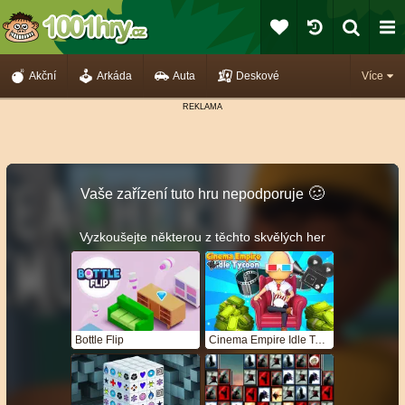
Akční
Arkáda
Auta
Deskové
Více
🥴️
Vaše zařízení tuto hru nepodporuje
Vyzkoušejte některou z těchto skvělých her
Bottle Flip
Cinema Empire Idle Tycoon