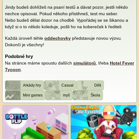
Jindy budeš dohlížeš na psaní testů a dávat pozor, jestli někdo
nechce opisovat. Pokud někoho přistihneš, test mu seber.
Nebo budeš dělat dozor na chodbě. Vypořádej se se šikanou a
když si o to někdo koleduje, pošli ho na kobereček k řediteli.
Každá úroveň téhle
oddechovky
představuje novou výzvu.
Dokonči je všechny!
Podobné hry
Na stránce máme spoustu dalších
simulátorů
, třeba
Hotel Fever
Tycoon
.
Arkády hry
Casual
Děti
Mini games
myš
Škola