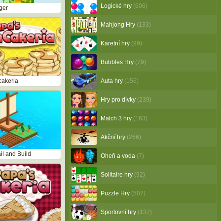
Logické hry
(606)
ger
Mahjong Hry
(133)
Karetní hry
(99)
Bubbles Hry
(79)
cakeria
Auta hry
(156)
Hry pro dívky
(239)
Match 3 hry
(163)
Akční hry
(266)
ail and Build
Oheň a voda
(7)
Solitaire hry
(92)
Puzzle Hry
(507)
Sportovní hry
(137)