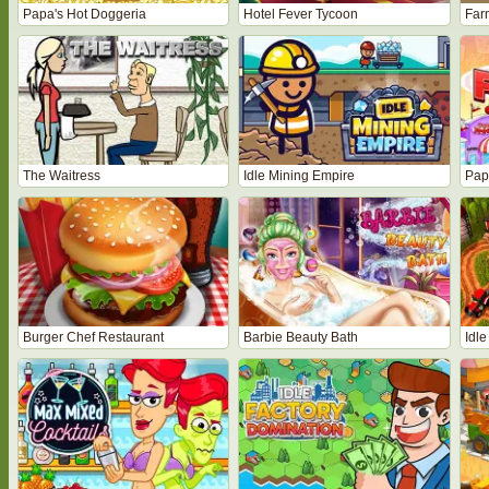
Papa's Hot Doggeria
Hotel Fever Tycoon
Far
The Waitress
Idle Mining Empire
Pap
Burger Chef Restaurant
Barbie Beauty Bath
Idl