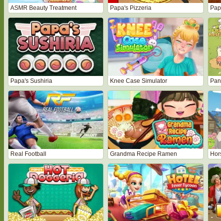
ASMR Beauty Treatment
Papa's Pizzeria
Pap
Papa's Sushiria
Knee Case Simulator
Pan
Real Football
Grandma Recipe Ramen