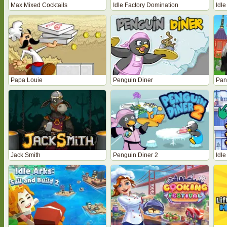
Max Mixed Cocktails
Idle Factory Domination
Idle
Papa Louie
Penguin Diner
Pan
Jack Smith
Penguin Diner 2
Idle