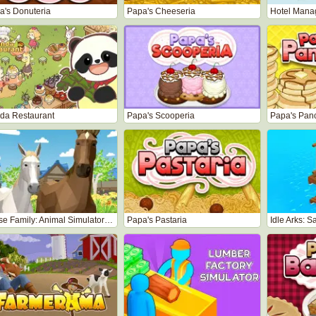
a's Donuteria
Papa's Cheeseria
Hotel Mana
da Restaurant
Papa's Scooperia
Papa's Pan
Horse Family: Animal Simulator 3D
Papa's Pastaria
Idle Arks: S