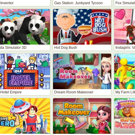
 Inventor
Gas Station: Junkyard Tycoon
Fox Simulat
da Simulator 3D
Hot Dog Bush
Instagirls: 
 Hotel Empire
Dream Room Makeover
My Farm Lif