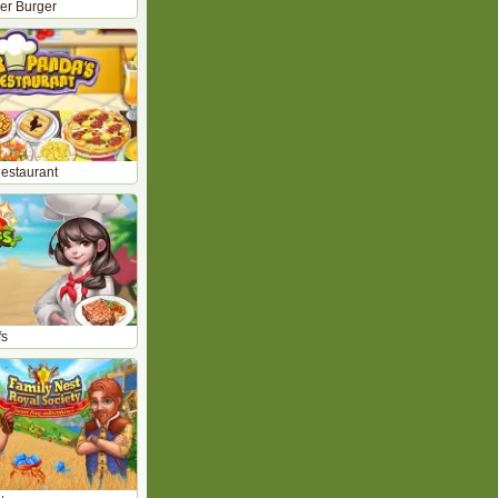
r Burger
estaurant
fs