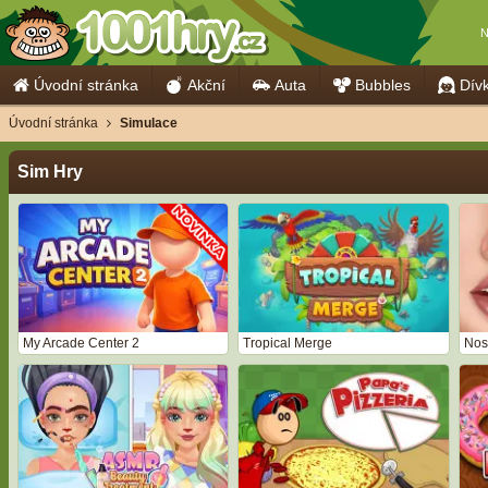
N
Úvodní stránka
Akční
Auta
Bubbles
Dív
Úvodní stránka
Simulace
Sim Hry
My Arcade Center 2
Tropical Merge
Nos