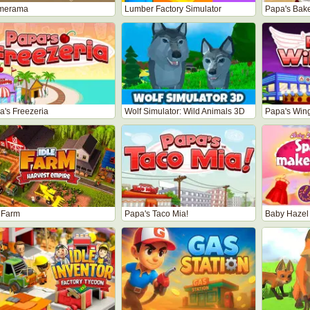
merama
Lumber Factory Simulator
Papa's Bake
a's Freezeria
Wolf Simulator: Wild Animals 3D
Papa's Wing
e Farm
Papa's Taco Mia!
Baby Hazel