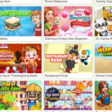
ing Hero
Room Makeover
Yummy Supe
tellia
Delicious Emilys New Beginning Valentines Edition
Dr. Panda R
Baby Hazel Thanksgiving Makeover
Restaurant Rush
Dream Che