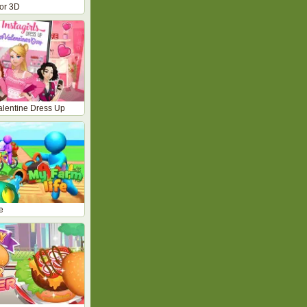
or 3D
Valentine Dress Up
e