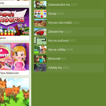
ria
Dobrodružné hry
(217)
Shody
(453)
Hry pro více hráčů
(146)
Závodní hry
(212)
eria
Hry na zručnost
(507)
Hry se zvířaty
(149)
Minecraft
(62)
Arkády hry
(306)
 Spa Makeover