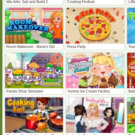
Idle Arks: Sail and Build 2
Cooking Festival
Lift
Room Makeover - Marie's Girl Games
Pizza Party
Toas
Panda Shop Simulator
Yummy Ice Cream Factory