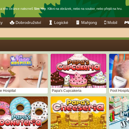
a této stránce nalezneš
Sim Hry
. Klikni na obrázek, nebo na soubor, nebo přejdi na hru.
ky
Dobrodružství
Logické
Mahjong
Mobil
e Hospital
Papa's Cupcakeria
Foot Hospit