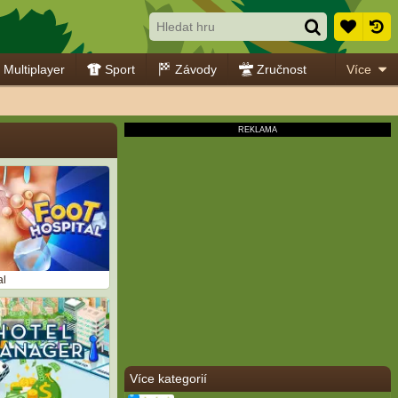
Multiplayer
Sport
Závody
Zručnost
Více
al
Více kategorií