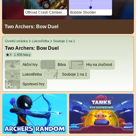
Offroad Crash Climber 4X4
Bubble Shooter
Two Archers: Bow Duel
Úvodní stránka
Lukostřelba
Souboje 1 na 1
Two Archers: Bow Duel
4
1.458
hlasy
Akční hry
Bitva
Hry na zručnost
Lukostřelba
Souboje 1 na 1
Sportovní hry