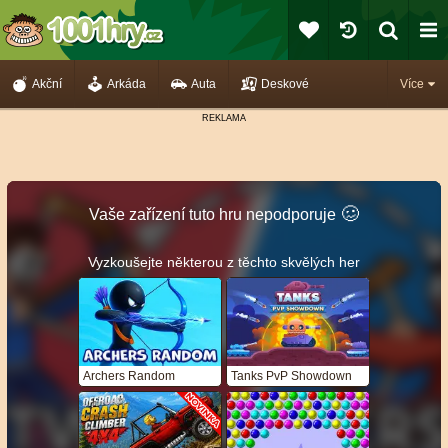
Akční
Arkáda
Auta
Deskové
Více
🥴️
Vaše zařízení tuto hru nepodporuje
Vyzkoušejte některou z těchto skvělých her
Archers Random
Tanks PvP Showdown