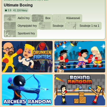
Ultimate Boxing
3.9
41.116
hlasy
Akční hry
Box
Klávesové
Olympijské hry
Souboje
Souboje 1 na 1
Sportovní hry