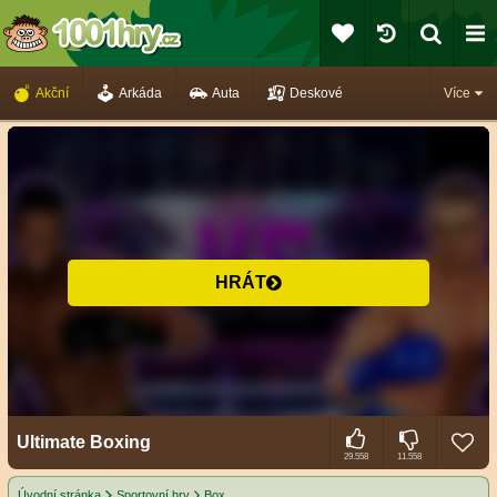
Akční
Arkáda
Auta
Deskové
Více
HRÁT
Ultimate Boxing
29.558
11.558
Úvodní stránka
Sportovní hry
Box