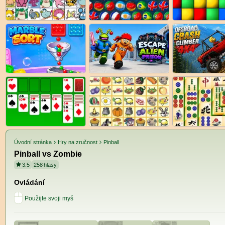
Úvodní stránka
Hry na zručnost
Pinball
Pinball vs Zombie
3.5
258
hlasy
Ovládání
Použijte svoji myš