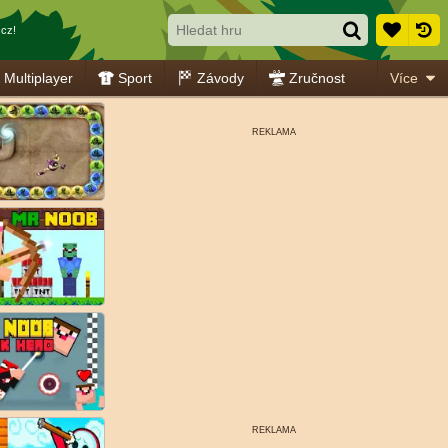
cz!
Multiplayer
Sport
Závody
Zručnost
Více