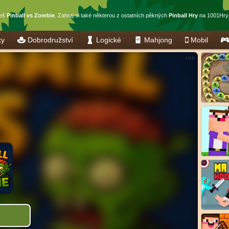
ješ
Pinball vs Zombie
. Zahraj si také některou z ostatních pěkných
Pinball Hry
na 1001Hry.
ky
Dobrodružství
Logické
Mahjong
Mobil