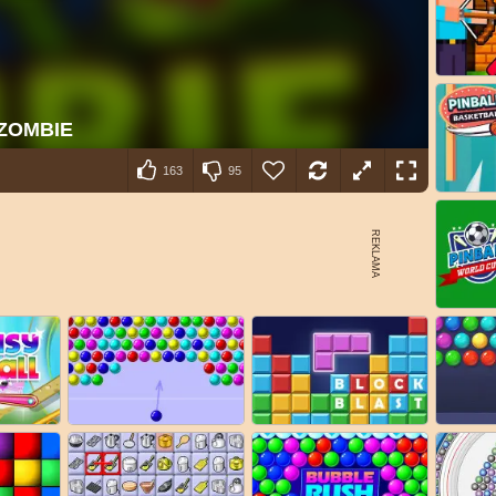
163
95