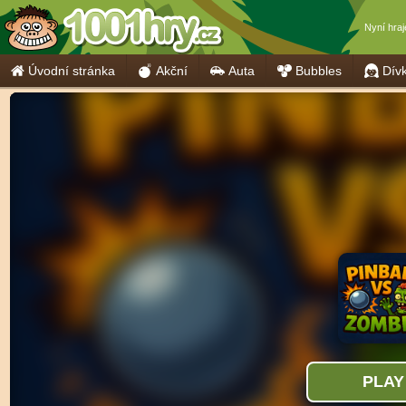
Nyní hra
Úvodní stránka
Akční
Auta
Bubbles
Dív