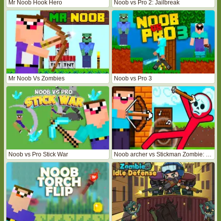
Mr Noob Hook Hero
Noob vs Pro 2: Jailbreak
Mr Noob Vs Zombies
Noob vs Pro 3
Noob vs Pro Stick War
Noob archer vs Stickman Zombie: Zombie Shooter