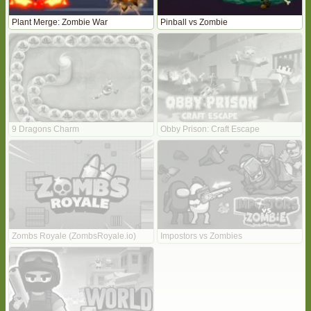
Plant Merge: Zombie War
Pinball vs Zombie
9 Dragons Charm
Obby Prison: Craft Escape
Zombs Royale (ZombsRoyale.io)
Impostors vs Zombies