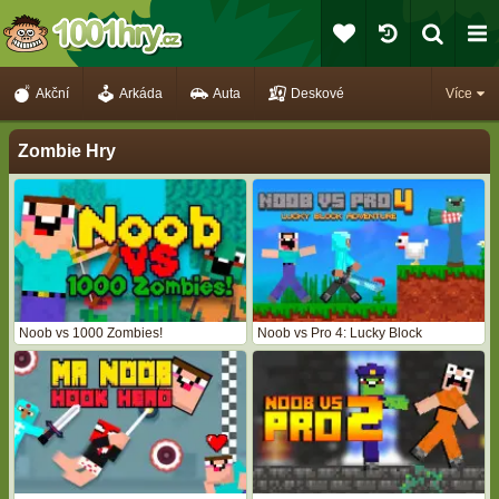
Akční
Arkáda
Auta
Deskové
Více
Zombie Hry
Noob vs 1000 Zombies!
Noob vs Pro 4: Lucky Block