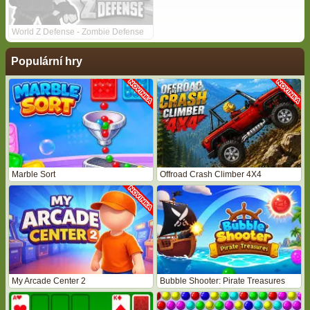
World Z Defense - Zombie Defense
Populární hry
Marble Sort
Offroad Crash Climber 4X4
My Arcade Center 2
Bubble Shooter: Pirate Treasures