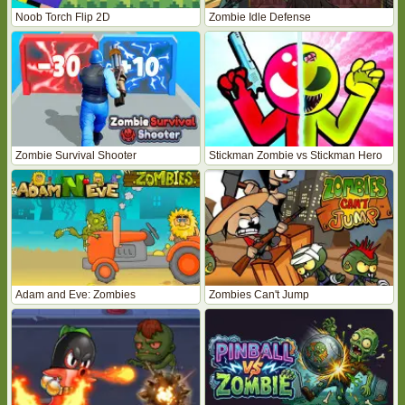
Noob Torch Flip 2D
Zombie Idle Defense
Zombie Survival Shooter
Stickman Zombie vs Stickman Hero
Adam and Eve: Zombies
Zombies Can't Jump