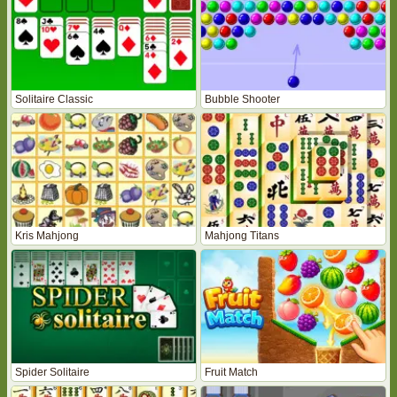
Solitaire Classic
Bubble Shooter
Kris Mahjong
Mahjong Titans
Spider Solitaire
Fruit Match