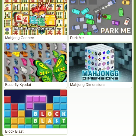
Mahjong Connect
Park Me
Butterfly Kyodai
Mahjong Dimensions
Block Blast