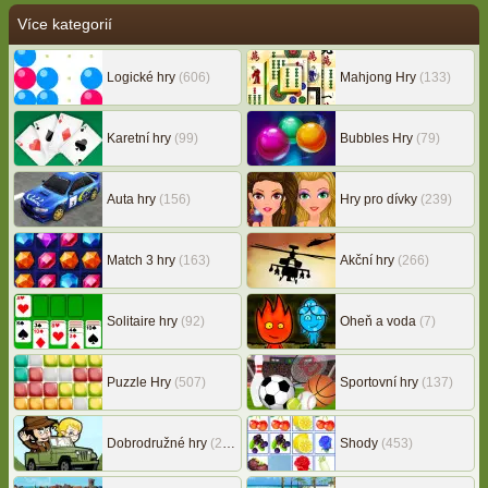
Více kategorií
Logické hry
(606)
Mahjong Hry
(133)
Karetní hry
(99)
Bubbles Hry
(79)
Auta hry
(156)
Hry pro dívky
(239)
Match 3 hry
(163)
Akční hry
(266)
Solitaire hry
(92)
Oheň a voda
(7)
Puzzle Hry
(507)
Sportovní hry
(137)
Dobrodružné hry
(217)
Shody
(453)