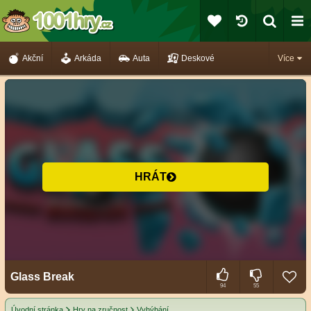
Akční
Arkáda
Auta
Deskové
Více
HRÁT
Glass Break
94
55
Úvodní stránka
Hry na zručnost
Vyhýbání