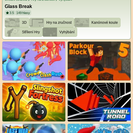
Glass Break
3.5
149
hlasy
3D
Hry na zručnost
Kanónové koule
Střílení Hry
Vyhýbání