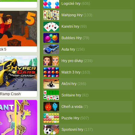
Logické hry
(606)
Mahjong Hry
(133)
Karetní hry
(99)
Bubbles Hry
(79)
ck 5
Auta hry
(156)
Hry pro dívky
(239)
Match 3 hry
(163)
Akční hry
(266)
 Ramp Crash
Solitaire hry
(92)
Oheň a voda
(7)
Puzzle Hry
(507)
Sportovní hry
(137)