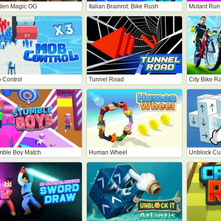
den Magic OG
Italian Brainrot: Bike Rush
Mutant Run
 Control
Tunnel Road
City Bike 
mble Boy Match
Human Wheel
Unblock Cu