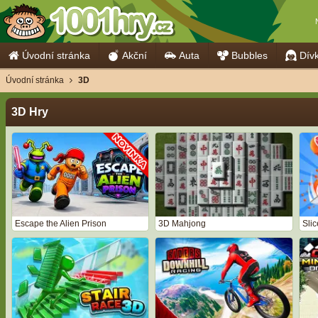
Úvodní stránka
Akční
Auta
Bubbles
Dív
Úvodní stránka
3D
3D Hry
Escape the Alien Prison
3D Mahjong
Slice