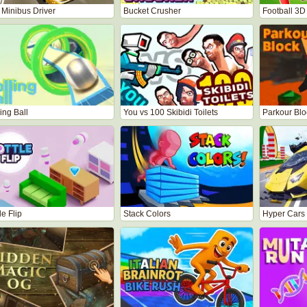
 Minibus Driver
Bucket Crusher
Football 3D
ing Ball
You vs 100 Skibidi Toilets
Parkour Blo
le Flip
Stack Colors
Hyper Cars