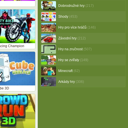
Dobrodružné hry
(217)
Shody
(453)
Hry pro více hráčů
(146)
Závodní hry
(212)
Racing Champion
Hry na zručnost
(507)
Hry se zvířaty
(149)
Minecraft
(62)
Arkády hry
(306)
be 3D