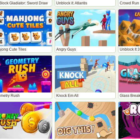
Block Gladiator: Sword Draw
Unblock it: Atlantis
Crowd Run
jong Cute Tiles
Angry Guys
Unblock It 
metry Rush
Knock Em All
Glass Brea