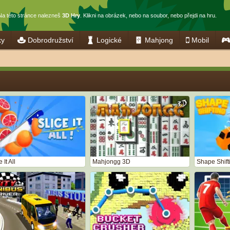
Na této stránce nalezneš
3D Hry
. Klikni na obrázek, nebo na soubor, nebo přejdi na hru.
ky
Dobrodružství
Logické
Mahjong
Mobil
 It All
Mahjongg 3D
Shape Shift