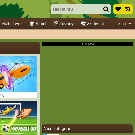
Multiplayer
Sport
Závody
Zručnost
Více
ing
Více kategorií