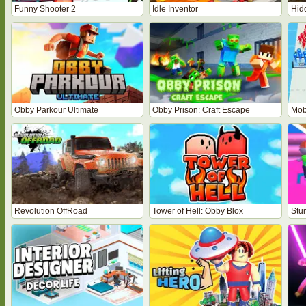
Funny Shooter 2
Idle Inventor
Hid
Obby Parkour Ultimate
Obby Prison: Craft Escape
Mob
Revolution OffRoad
Tower of Hell: Obby Blox
Stu