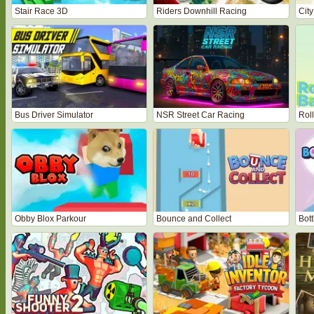
Stair Race 3D
Riders Downhill Racing
City
Bus Driver Simulator
NSR Street Car Racing
Roll
Obby Blox Parkour
Bounce and Collect
Bott