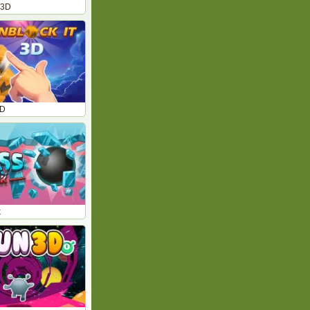
 3D
3D
k