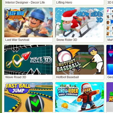
Interior Designer - Decor Life
Lifting Hero
3D 
Last War Survival
Snow Rider 3D
Mah
Wave Road 3D
Hotfoot Baseball
Geo