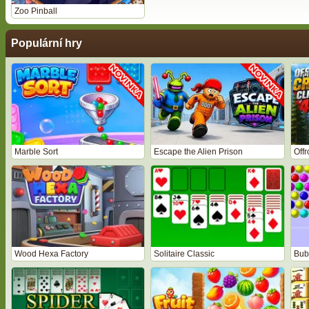
Zoo Pinball
Populární hry
Marble Sort
Escape the Alien Prison
Off
Wood Hexa Factory
Solitaire Classic
Bub