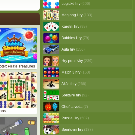
Logické hry
(606)
Mahjong Hry
(133)
Karetní hry
(99)
Bubbles Hry
(79)
Auta hry
(156)
Hry pro dívky
(239)
ter: Pirate Treasures
Match 3 hry
(163)
Akční hry
(266)
Solitaire hry
(92)
Oheň a voda
(7)
tans
Puzzle Hry
(507)
Sportovní hry
(137)