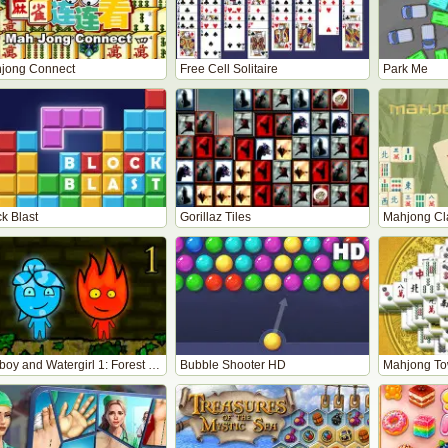
jong Connect
Free Cell Solitaire
Park Me
k Blast
Gorillaz Tiles
Mahjong Cl
Fireboy and Watergirl 1: Forest Temple
Bubble Shooter HD
Mahjong To