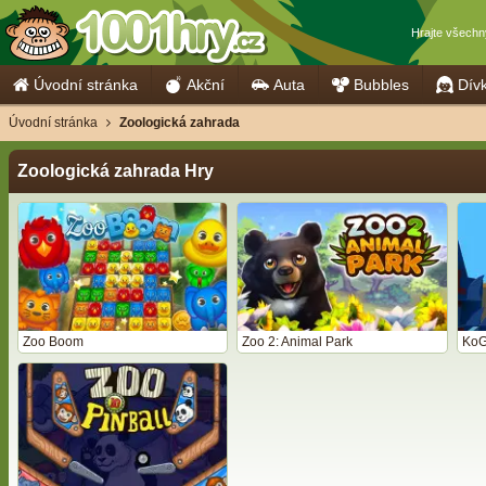
Hrajte všech
Úvodní stránka
Akční
Auta
Bubbles
Dív
Úvodní stránka
Zoologická zahrada
Zoologická zahrada Hry
Zoo Boom
Zoo 2: Animal Park
KoG