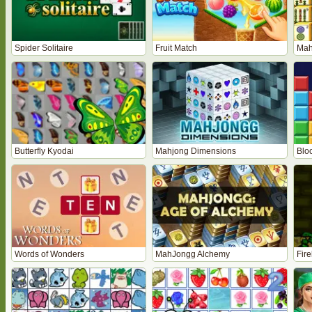
Spider Solitaire
Fruit Match
Mah
Butterfly Kyodai
Mahjong Dimensions
Bloc
Words of Wonders
MahJongg Alchemy