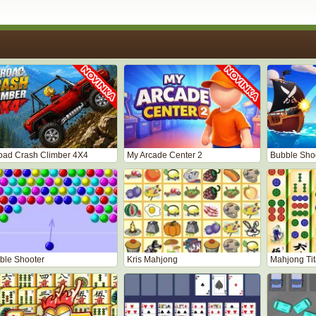
road Crash Climber 4X4
My Arcade Center 2
Bubble Shoo
ble Shooter
Kris Mahjong
Mahjong Ti