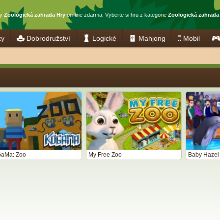
ny
Zoologická zahrada Hry
on-line zdarma. Vyberte si hru z kategorie
Zoologická zahrada
ky
Dobrodružství
Logické
Mahjong
Mobil
aMa: Zoo
My Free Zoo
Baby Hazel 