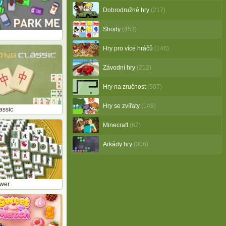
Dobrodružné hry
(217)
Shody
(453)
Hry pro více hráčů
(146)
Závodní hry
(212)
Hry na zručnost
(507)
Hry se zvířaty
(149)
assic
Minecraft
(62)
Arkády hry
(306)
wer