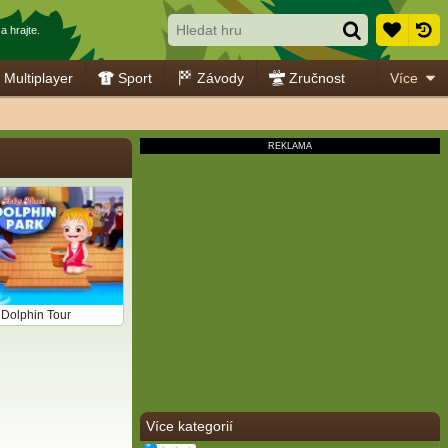
a hrajte.
Multiplayer
Sport
Závody
Zručnost
Více
Dolphin Tour
Více kategorií