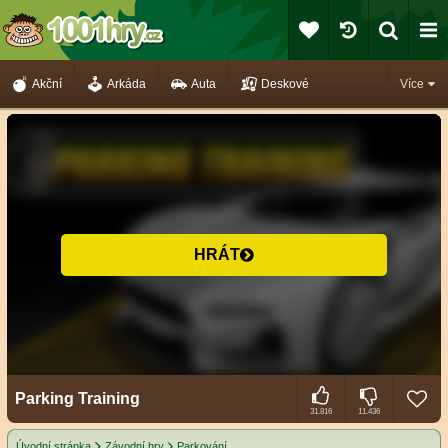
Akční
Arkáda
Auta
Deskové
Více
HRÁT
Parking Training
31.816
11.436
Úvodní stránka
Závodní hry
Parkování