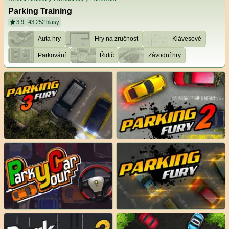
Parking Training
3.9
43.252
hlasy
Auta hry
Hry na zručnost
Klávesové
Parkování
Řidič
Závodní hry